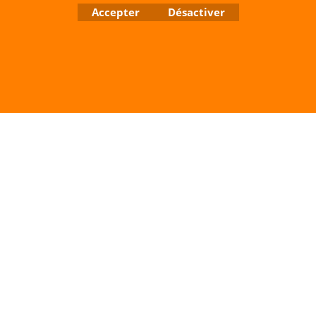
Contactez nous de 10 h à 18 h 30 tous les jours sauf le Dimanche et jours fériés
Accepter
Désactiver
RCS A 401 633 383 Siret: 401 633 383 00047
TVA: FR 144 01 633 383 Code APE: 4765Z
Boutique en ligne créés avec le logiciel eCommerce ShopFactory