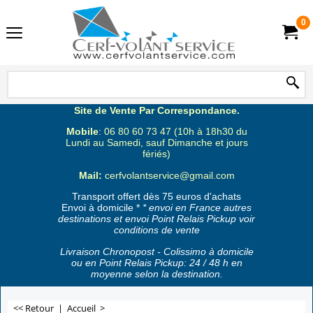
0
Site de Vente Par Correspondance.
Mobile
: 06 80 60 73 47 (10h à 18h30 du
Lundi au Samedi, sauf Dimanche et jours
fériés)
Mail:
cerfvolantservice@gmail.com
Transport offert dès 75 euros d'achats
Envoi à domicile *
* envoi en France autres
destinations et envoi Point Relais Pickup voir
conditions de vente
Livraison Chronopost - Colissimo à domicile
ou en Point Relais Pickup: 24 / 48 h en
moyenne selon la destination.
<< Retour
|
Accueil
>