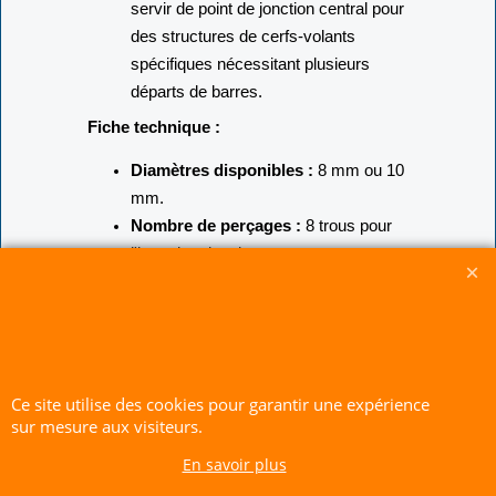
Réparation de bord d'attaque :
Peut
servir de point de jonction central pour
des structures de cerfs-volants
spécifiques nécessitant plusieurs
départs de barres.
Fiche technique :
Diamètres disponibles :
8 mm ou 10
mm.
Nombre de perçages :
8 trous pour
l'insertion des tiges.
Matière :
Bakélite (haute résistance).
Vente :
À l'unité.
CERF-VOLANT SERVICE 53 rue de Thubeauville 62650 Parenty. France
Ce site utilise des cookies pour garantir une expérience
Site de Vente Par Correspondance.
sur mesure aux visiteurs.
Vente directe auprès de notre local uniquement sur rendez-vous
En savoir plus
Tél: 06 80 60 73 47 Mail:
cerfvolantservice@gmail.com