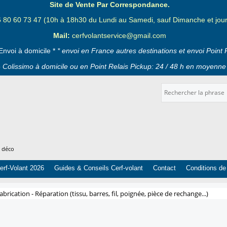
Site de Vente Par Correspondance.
6 80 60 73 47 (10h à 18h30 du Lundi au Samedi, sauf Dimanche et jours
Mail:
cerfvolantservice@gmail.com
Envoi à domicile *
* envoi en France autres destinations et envoi Point 
 Colissimo à domicile ou en Point Relais Pickup: 24 / 48 h en moyenne 
t déco
erf-Volant 2026
Guides & Conseils Cerf-volant
Contact
Conditions de
abrication - Réparation (tissu, barres, fil, poignée, pièce de rechange...)