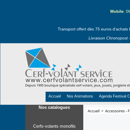
Mobile
: 0
Transport offert dès 75 euros d'achats 
Livraison Chronopost -
Depuis 1995 boutique spécialisée cerf-volant, jeux, jouets, jonglerie e
Accueil
Nos Animations
Agenda Festival C
Nos catalogues
Accueil
>
Accessoires - F
Cerfs-volants monofils