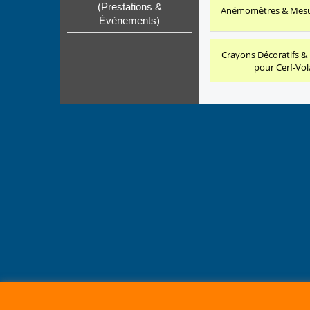
(Prestations &
Anémomètres & Mesu
Évènements)
Crayons Décoratifs 
pour Cerf-Vol