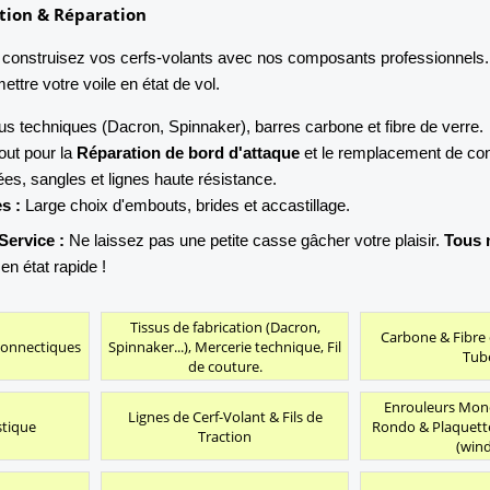
ation & Réparation
 construisez vos cerfs-volants avec nos composants professionnels. 
ettre votre voile en état de vol.
us techniques (Dacron, Spinnaker), barres carbone et fibre de verre.
out pour la
Réparation de bord d'attaque
et le remplacement de co
es, sangles et lignes haute résistance.
s :
Large choix d'embouts, brides et accastillage.
Service :
Ne laissez pas une petite casse gâcher votre plaisir.
Tous n
n état rapide !
Tissus de fabrication (Dacron,
Carbone & Fibre 
Connectiques
Spinnaker...), Mercerie technique, Fil
Tub
de couture.
Enrouleurs Mono
Lignes de Cerf-Volant & Fils de
stique
Rondo & Plaquett
Traction
(wind