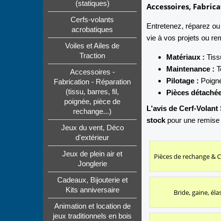
(statiques)
Accessoires, Fabric
Cerfs-volants
Entretenez, réparez ou
acrobatiques
vie à vos projets ou rem
Voiles et Ailes de
Traction
Matériaux :
Tiss
Maintenance :
T
Accessoires -
Pilotage :
Poigné
Fabrication - Réparation
(tissu, barres, fil,
Pièces détachée
poignée, pièce de
L'avis de Cerf-Volant 
rechange...)
stock
pour une remise e
Jeux du vent, Déco
d'extérieur
Jeux de plein air et
Pièces de rechange & 
Jonglerie
Cadeaux, Bijouterie et
Kits anniversaire
Bride, gaine, éla
Animation et location de
jeux traditionnels en bois