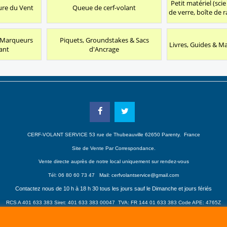
Petit matériel (sci
re du Vent
Queue de cerf-volant
de verre, boîte de r
& Marqueurs
Piquets, Groundstakes & Sacs
Livres, Guides & M
ant
d'Ancrage
CERF-VOLANT SERVICE 53 rue de Thubeauville 62650 Parenty. France
Site de Vente Par Correspondance.
Vente directe auprès de notre local uniquement sur rendez-vous
Tél: 06 80 60 73 47 Mail:
cerfvolantservice@gmail.com
Contactez nous de 10 h à 18 h 30 tous les jours sauf le Dimanche et jours fériés
RCS A 401 633 383 Siret: 401 633 383 00047
TVA: FR 144 01 633 383 Code APE: 4765Z