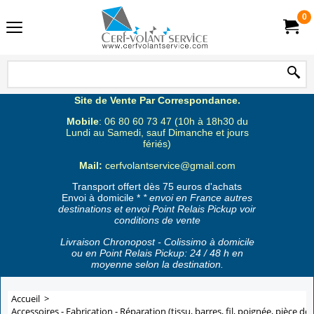
0
Site de Vente Par Correspondance.
Mobile
: 06 80 60 73 47 (10h à 18h30 du
Lundi au Samedi, sauf Dimanche et jours
fériés)
Mail:
cerfvolantservice@gmail.com
Transport offert dès 75 euros d'achats
Envoi à domicile *
* envoi en France autres
destinations et envoi Point Relais Pickup voir
conditions de vente
Livraison Chronopost - Colissimo à domicile
ou en Point Relais Pickup: 24 / 48 h en
moyenne selon la destination.
Accueil
>
Accessoires - Fabrication - Réparation (tissu, barres, fil, poignée, pièce de 