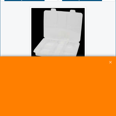
4.00
€
Boîte de Rangement
5 Compartiments
pour Pièces Cerf-
Volant
Cliquez ici