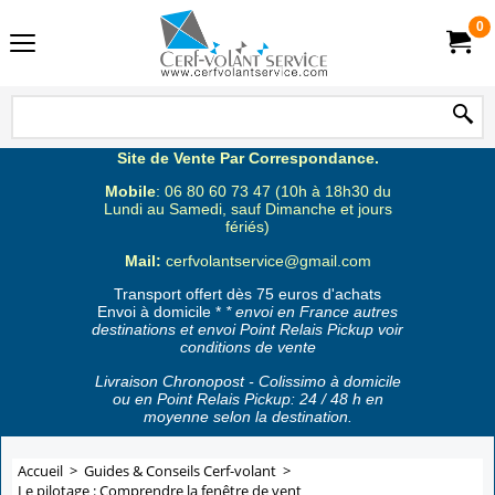
0
Site de Vente Par Correspondance.
Mobile
: 06 80 60 73 47 (10h à 18h30 du
Lundi au Samedi, sauf Dimanche et jours
fériés)
Mail:
cerfvolantservice@gmail.com
Transport offert dès 75 euros d'achats
Envoi à domicile *
* envoi en France autres
destinations et envoi Point Relais Pickup voir
conditions de vente
Livraison Chronopost - Colissimo à domicile
ou en Point Relais Pickup: 24 / 48 h en
moyenne selon la destination.
Accueil
>
Guides & Conseils Cerf-volant
>
Le pilotage : Comprendre la fenêtre de vent