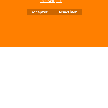
En savoir plus
Contactez nous de 10 h à 18 h 30 tous les jours sauf le Dimanche et jours fériés
Accepter
Désactiver
RCS A 401 633 383 Siret: 401 633 383 00047
TVA: FR 144 01 633 383 Code APE: 4765Z
Boutique en ligne créés avec le logiciel eCommerce ShopFactory