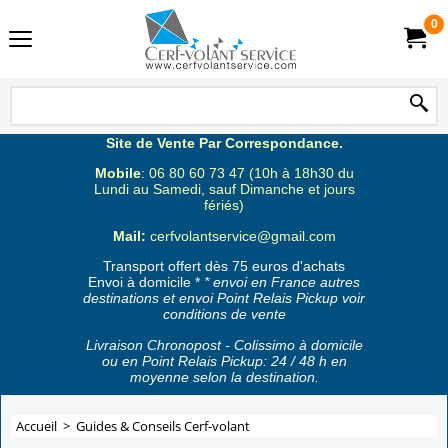
0
Site de Vente Par Correspondance.
Mobile
: 06 80 60 73 47 (10h à 18h30 du
Lundi au Samedi, sauf Dimanche et jours
fériés)
Mail:
cerfvolantservice@gmail.com
Transport offert dès 75 euros d'achats
Envoi à domicile *
* envoi en France autres
destinations et envoi Point Relais Pickup voir
conditions de vente
Livraison Chronopost - Colissimo à domicile
ou en Point Relais Pickup: 24 / 48 h en
moyenne selon la destination.
Accueil
>
Guides & Conseils Cerf-volant