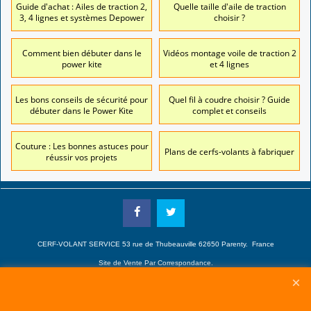
Guide d'achat : Ailes de traction 2,
Quelle taille d'aile de traction
3, 4 lignes et systèmes Depower
choisir ?
Comment bien débuter dans le
Vidéos montage voile de traction 2
power kite
et 4 lignes
Les bons conseils de sécurité pour
Quel fil à coudre choisir ? Guide
débuter dans le Power Kite
complet et conseils
Couture : Les bonnes astuces pour
Plans de cerfs-volants à fabriquer
réussir vos projets
CERF-VOLANT SERVICE 53 rue de Thubeauville 62650 Parenty. France
Site de Vente Par Correspondance.
Vente directe auprès de notre local uniquement sur rendez-vous
Tél: 06 80 60 73 47 Mail:
cerfvolantservice@gmail.com