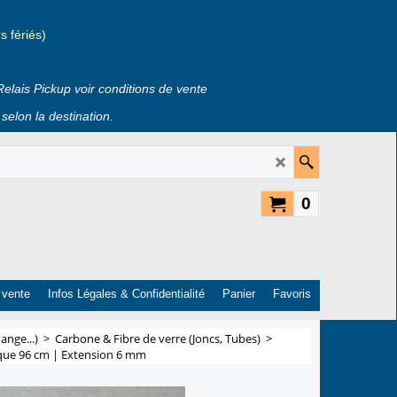
 fériés)
Relais Pickup voir conditions de vente
selon la destination.
0
 vente
Infos Légales & Confidentialité
Panier
Favoris
ange...)
>
Carbone & Fibre de verre (Joncs, Tubes)
>
que 96 cm | Extension 6 mm