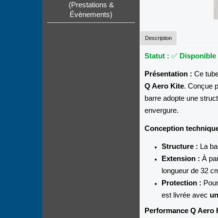
(Prestations &
Évènements)
Description
Statut :
✅
Disponible
Présentation :
Ce tub
Q Aero Kite
. Conçue p
barre adopte une struct
envergure.
Conception technique
Structure :
La bas
Extension :
À par
longueur de 32 cm
Protection :
Pour 
est livrée avec
un
Performance Q Aero K