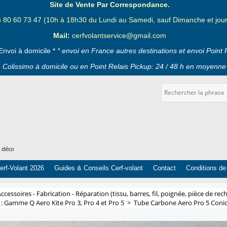
Site de Vente Par Correspondance.
6 80 60 73 47 (10h à 18h30 du Lundi au Samedi, sauf Dimanche et jours
Mail:
cerfvolantservice@gmail.com
Envoi à domicile *
* envoi en France autres destinations et envoi Point 
 Colissimo à domicile ou en Point Relais Pickup: 24 / 48 h en moyenne 
t déco
erf-Volant 2026
Guides & Conseils Cerf-volant
Contact
Conditions de
ccessoires - Fabrication - Réparation (tissu, barres, fil, poignée, pièce de rech
: Gamme Q Aero Kite Pro 3, Pro 4 et Pro 5
>
Tube Carbone Aero Pro 5 Coni