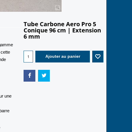
Tube Carbone Aero Pro 5
Conique 96 cm | Extension
6 mm
13.00
a gamme
€
 cette
ande
Ajouter au panier
ur une
 barre
e