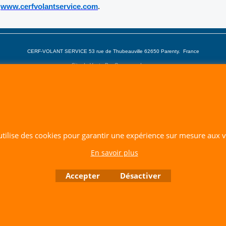
r
www.cerfvolantservice.com
.
CERF-VOLANT SERVICE 53 rue de Thubeauville 62650 Parenty. France
Site de Vente Par Correspondance.
Vente directe auprès de notre local uniquement sur rendez-vous
Tél: 06 80 60 73 47 Mail:
cerfvolantservice@gmail.com
Contactez nous de 10 h à 18 h 30 tous les jours sauf le Dimanche et jours fériés
RCS A 401 633 383 Siret: 401 633 383 00047
TVA: FR 144 01 633 383 Code APE: 4765Z
 utilise des cookies pour garantir une expérience sur mesure aux vi
Boutique en ligne créés avec le logiciel eCommerce ShopFactory
En savoir plus
Accepter
Désactiver