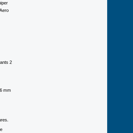
iper
 Aero
lants 2
e 6 mm
ures.
ne