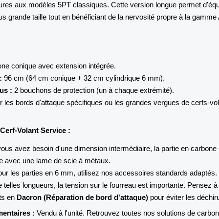
ures aux modèles 5PT classiques. Cette version longue permet d'équ
us grande taille tout en bénéficiant de la nervosité propre à la gamme
ne conique avec extension intégrée.
:
96 cm (64 cm conique + 32 cm cylindrique 6 mm).
us :
2 bouchons de protection (un à chaque extrémité).
r les bords d'attaque spécifiques ou les grandes vergues de cerfs-vo
Cerf-Volant Service :
vous avez besoin d'une dimension intermédiaire, la partie en carbon
ée avec une lame de scie à métaux.
ur les parties en 6 mm, utilisez nos accessoires standards adaptés.
 telles longueurs, la tension sur le fourreau est importante. Pensez à
rts en
Dacron (Réparation de bord d'attaque)
pour éviter les déchir
entaires :
Vendu à l'unité. Retrouvez toutes nos solutions de carbo