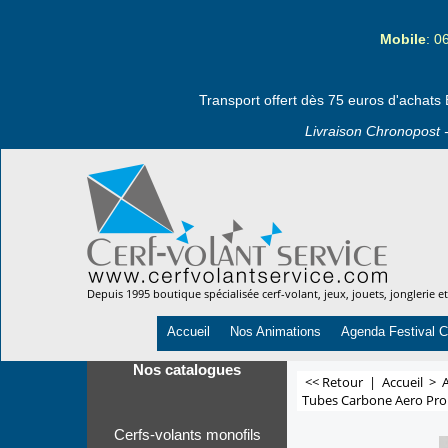
Mobile
: 0
Transport offert dès 75 euros d'achats 
Livraison Chronopost -
Depuis 1995 boutique spécialisée cerf-volant, jeux, jouets, jonglerie e
Accueil
Nos Animations
Agenda Festival C
Nos catalogues
<< Retour
|
Accueil
>
A
Tubes Carbone Aero Pro 
Cerfs-volants monofils