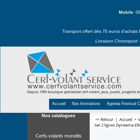
Mobile
: 0
Transport offert dès 75 euros d'achats 
Livraison Chronopost -
Depuis 1995 boutique spécialisée cerf-volant, jeux, jouets, jonglerie e
Accueil
Nos Animations
Agenda Festival C
Nos catalogues
<< Retour
|
Accueil
>
V
Set 2 lignes Dyneema Elli
Cerfs-volants monofils