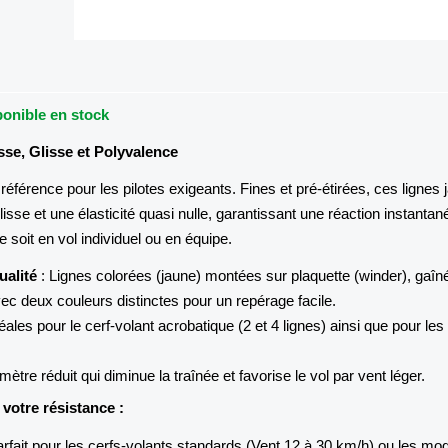
ponible en stock
sse, Glisse et Polyvalence
a référence pour les pilotes exigeants. Fines et pré-étirées, ces lignes
lisse et une élasticité quasi nulle, garantissant une réaction instantan
e soit en vol individuel ou en équipe.
ualité
: Lignes colorées (jaune) montées sur plaquette (winder), gaîn
ec deux couleurs distinctes pour un repérage facile.
éales pour le cerf-volant acrobatique (2 et 4 lignes) ainsi que pour les 
mètre réduit qui diminue la traînée et favorise le vol par vent léger.
 votre résistance :
arfait pour les cerfs-volants standards (Vent 12 à 30 km/h) ou les mo