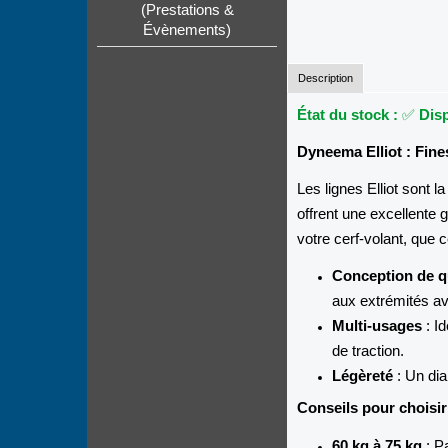
(Prestations &
Évènements)
Description
État du stock :
✅
Dis
Dyneema Elliot : Fine
Les lignes Elliot sont l
offrent une excellente g
votre cerf-volant, que c
Conception de q
aux extrémités av
Multi-usages
: Id
de traction.
Légèreté
: Un dia
Conseils pour choisir
60 kg à 75 kg
: P