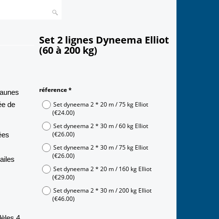
Set 2 lignes Dyneema Elliot
(60 à 200 kg)
24.00
€
À partir de
 jaunes
réference
*
ée de
Set dyneema 2 * 20 m / 75 kg Elliot
(
€24.00
)
Set dyneema 2 * 30 m / 60 kg Elliot
ées
(
€26.00
)
Set dyneema 2 * 30 m / 75 kg Elliot
(
€26.00
)
ailes
Set dyneema 2 * 20 m / 160 kg Elliot
(
€29.00
)
Set dyneema 2 * 30 m / 200 kg Elliot
(
€46.00
)
dèles 4