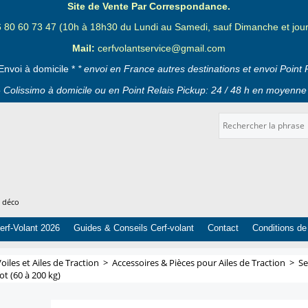
Site de Vente Par Correspondance.
6 80 60 73 47 (10h à 18h30 du Lundi au Samedi, sauf Dimanche et jours
Mail:
cerfvolantservice@gmail.com
Envoi à domicile *
* envoi en France autres destinations et envoi Point 
 Colissimo à domicile ou en Point Relais Pickup: 24 / 48 h en moyenne 
t déco
erf-Volant 2026
Guides & Conseils Cerf-volant
Contact
Conditions de
oiles et Ailes de Traction
>
Accessoires & Pièces pour Ailes de Traction
>
Se
ot (60 à 200 kg)