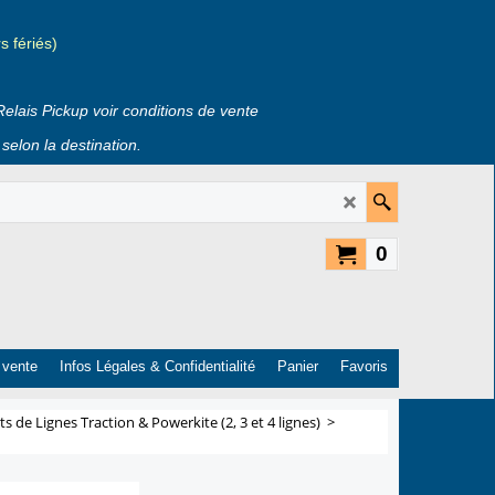
 fériés)
Relais Pickup voir conditions de vente
selon la destination.
0
 vente
Infos Légales & Confidentialité
Panier
Favoris
ts de Lignes Traction & Powerkite (2, 3 et 4 lignes)
>