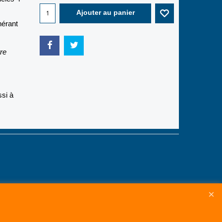
Ajouter au panier
nérant
re
ssi à