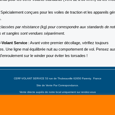
 Spécialement conçues pour les voiles de traction et les appareils gé
.
 classées par résistance (kg) pour correspondre aux standards de not
es et sangles sont vendues séparément.
f-Volant Service
: Avant votre premier décollage, vérifiez toujours
gnes. Une ligne mal équilibrée nuit au comportement de vol. Pensez au
d'enroulement sur le winder pour éviter les torsades !
CERF-VOLANT SERVICE 53 rue de Thubeauville 62650 Parenty. France
Site de Vente Par Correspondance.
Vente directe auprès de notre local uniquement sur rendez-vous
Tél: 06 80 60 73 47 Mail:
cerfvolantservice@gmail.com
Contactez nous de 10 h à 18 h 30 tous les jours sauf le Dimanche et jours fériés
RCS A 401 633 383 Siret: 401 633 383 00047
TVA: FR 144 01 633 383 Code APE: 4765Z