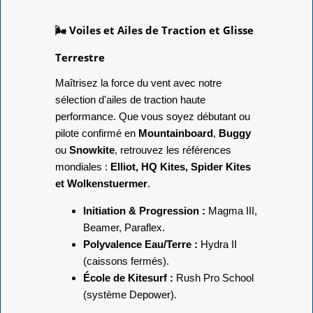
🌬️ Voiles et Ailes de Traction et Glisse
Terrestre
Maîtrisez la force du vent avec notre
sélection d'ailes de traction haute
performance. Que vous soyez débutant ou
pilote confirmé en
Mountainboard
,
Buggy
ou
Snowkite
, retrouvez les références
mondiales :
Elliot, HQ Kites, Spider Kites
et Wolkenstuermer
.
Initiation & Progression :
Magma III,
Beamer, Paraflex.
Polyvalence Eau/Terre :
Hydra II
(caissons fermés).
École de Kitesurf :
Rush Pro School
(système Depower).