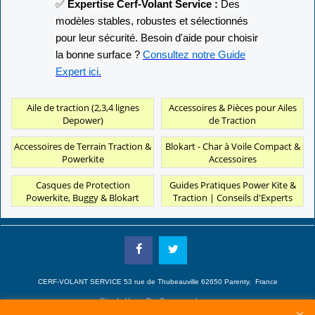
✅
Expertise Cerf-Volant Service :
Des
modèles stables, robustes et sélectionnés
pour leur sécurité. Besoin d'aide pour choisir
la bonne surface ?
Consultez notre Guide
Expert ici.
Aile de traction (2,3,4 lignes
Accessoires & Pièces pour Ailes
Depower)
de Traction
Accessoires de Terrain Traction &
Blokart - Char à Voile Compact &
Powerkite
Accessoires
Casques de Protection
Guides Pratiques Power Kite &
Powerkite, Buggy & Blokart
Traction | Conseils d'Experts
CERF-VOLANT SERVICE 53 rue de Thubeauville 62650 Parenty. France
Site de Vente Par Correspondance.