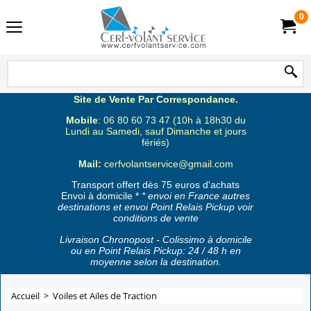
0
Site de Vente Par Correspondance.
Mobile
: 06 80 60 73 47 (10h à 18h30 du
Lundi au Samedi, sauf Dimanche et jours
fériés)
Mail:
cerfvolantservice@gmail.com
Transport offert dès 75 euros d'achats
Envoi à domicile *
* envoi en France autres
destinations et envoi Point Relais Pickup voir
conditions de vente
Livraison Chronopost - Colissimo à domicile
ou en Point Relais Pickup: 24 / 48 h en
moyenne selon la destination.
Accueil
>
Voiles et Ailes de Traction