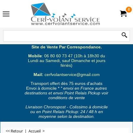
0
Site de Vente Par Correspondance.
Mobile
: 06 80 60 73 47 (10h à 18h30 du
Lundi au Samedi, sauf Dimanche et jours
fériés)
Mail:
cerfvolantservice@gmail.com
Transport offert dès 75 euros d'achats
Envoi à domicile *
* envoi en France autres
destinations et envoi Point Relais Pickup voir
conditions de vente
Livraison Chronopost - Colissimo à domicile
ou en Point Relais Pickup: 24 / 48 h en
moyenne selon la destination.
<< Retour
|
Accueil
>