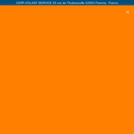
CERF-VOLANT SERVICE 53 rue de Thubeauville 62650 Parenty. France
Site de Vente Par Correspondance.
Vente directe auprès de notre local uniquement sur rendez-vous
Tél: 06 80 60 73 47 Mail:
cerfvolantservice@gmail.com
Contactez nous de 10 h à 18 h 30 tous les jours sauf le Dimanche et jours fériés
RCS A 401 633 383 Siret: 401 633 383 00047
TVA: FR 144 01 633 383 Code APE: 4765Z
Boutique en ligne créés avec le logiciel eCommerce ShopFactory