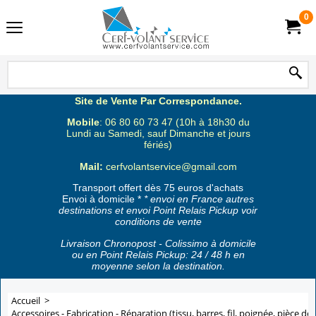
0
Site de Vente Par Correspondance.
Mobile
: 06 80 60 73 47 (10h à 18h30 du
Lundi au Samedi, sauf Dimanche et jours
fériés)
Mail:
cerfvolantservice@gmail.com
Transport offert dès 75 euros d'achats
Envoi à domicile *
* envoi en France autres
destinations et envoi Point Relais Pickup voir
conditions de vente
Livraison Chronopost - Colissimo à domicile
ou en Point Relais Pickup: 24 / 48 h en
moyenne selon la destination.
Accueil
>
Accessoires - Fabrication - Réparation (tissu, barres, fil, poignée, pièce de 