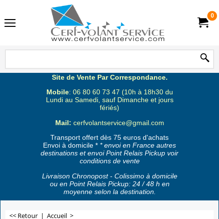
0
Site de Vente Par Correspondance.
Mobile
: 06 80 60 73 47 (10h à 18h30 du
Lundi au Samedi, sauf Dimanche et jours
fériés)
Mail:
cerfvolantservice@gmail.com
Transport offert dès 75 euros d'achats
Envoi à domicile *
* envoi en France autres
destinations et envoi Point Relais Pickup voir
conditions de vente
Livraison Chronopost - Colissimo à domicile
ou en Point Relais Pickup: 24 / 48 h en
moyenne selon la destination.
<< Retour
|
Accueil
>