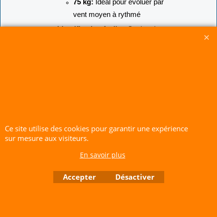
75 kg:
Idéal pour évoluer par
vent moyen à rythmé
Identification facile :
Couleur jaune
caractéristique et gaines de protection
colorées.
Le conseil de Cerf-Volant Service :
Pour
un pilotage nerveux et proche, choisissez
une longueur de 10-20m. Pour plus de
précision et une grande fenêtre de vol, optez
pour 25m et plus. Vérifiez toujours
Ce site utilise des cookies pour garantir une expérience
l'égalisation avant votre première session.
sur mesure aux visiteurs.
CERF-VOLANT SERVICE 53 rue de Thubeauville 62650 Parenty. France
En savoir plus
Site de Vente Par Correspondance.
Accepter
Désactiver
Vente directe auprès de notre local uniquement sur rendez-vous
Tél: 06 80 60 73 47 Mail:
cerfvolantservice@gmail.com
Contactez nous de 10 h à 18 h 30 tous les jours sauf le Dimanche et jours fériés