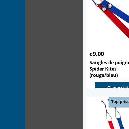
9.00
€
Sangles de poign
Spider Kites
(rouge/bleu)
Cliquez ici
Top pris