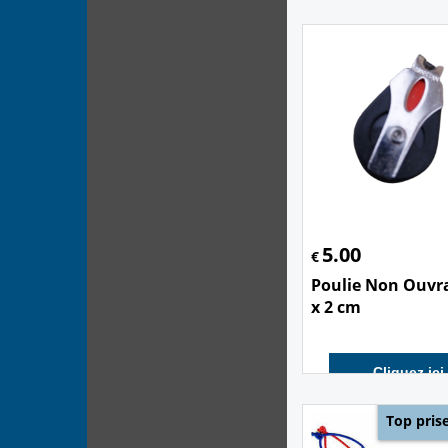
5.00
€
Poulie Non Ouvr
x 2 cm
Cliquez ici
Top pris