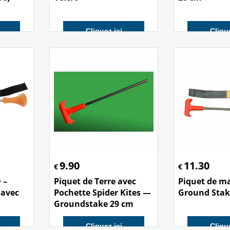
Cliquez ici
Clique
9.90
11.30
€
€
 –
Piquet de Terre avec
Piquet de ma
 avec
Pochette Spider Kites —
Ground Stake
Groundstake 29 cm
Cliquez ici
Clique