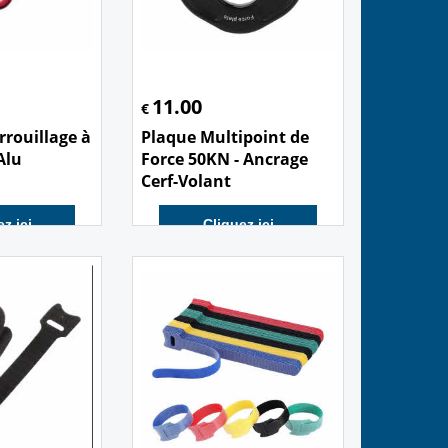
11.00
€
rrouillage à
Plaque Multipoint de
Alu
Force 50KN - Ancrage
Cerf-Volant
z ici
Cliquez ici