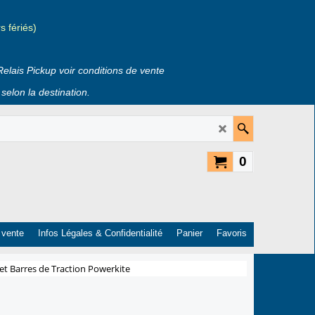
 fériés)
Relais Pickup voir conditions de vente
selon la destination.
0
 vente
Infos Légales & Confidentialité
Panier
Favoris
t Barres de Traction Powerkite