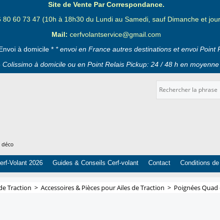
Site de Vente Par Correspondance.
6 80 60 73 47 (10h à 18h30 du Lundi au Samedi, sauf Dimanche et jours
Mail:
cerfvolantservice@gmail.com
Envoi à domicile *
* envoi en France autres destinations et envoi Point 
 Colissimo à domicile ou en Point Relais Pickup: 24 / 48 h en moyenne 
t déco
erf-Volant 2026
Guides & Conseils Cerf-volant
Contact
Conditions de
 de Traction
>
Accessoires & Pièces pour Ailes de Traction
>
Poignées Quad e