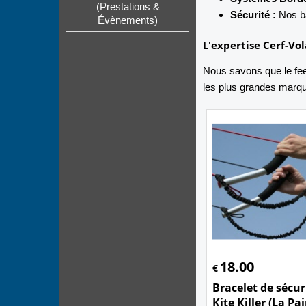
(Prestations &
Sécurité :
Nos ba
Évènements)
L'expertise Cerf-Vol
Nous savons que le fe
les plus grandes marqu
18.00
€
Bracelet de sécuri
Kite Killer (La Pai