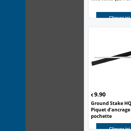
Cliquez ici
9.90
€
Ground Stake HQ
Piquet d'ancrage
pochette
Cliquez ici