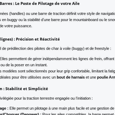
Barres : Le Poste de Pilotage de votre Aile
nées (handles) ou une barre de traction définit votre style de naviga
 en buggy ou la stabilité d'une barre pour le mountainboard ou le sno
 de votre puissance.
lignes) : Précision et Réactivité
l de prédilection des pilotes de char à voile (buggy) et de freestyle :
Elles permettent de gérer indépendamment les lignes de frein, offrant u
le ou de la poser en un instant.
 modèles sont sélectionnés pour leur grip confortable, limitant la fat
déales pour être utilisées avec un
bout de harnais
et une
poulie Ar
n : Stabilité et Simplicité
ilégiée pour la traction terrestre engagée ou l'initiation :
age :
Elle permet un pilotage à une main plus facile et une gestion de 
r/Choquer (Depower) :
Pour les ailes compatibles, la barre permet 