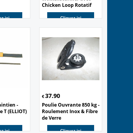
Chicken Loop Rotatif
z ici
Cliquez ici
37.90
€
intien -
Poulie Ouvrante 850 kg -
 T (ELLIOT)
Roulement Inox & Fibre
de Verre
z ici
Cliquez ici