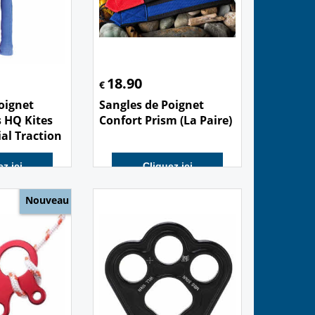
18.90
€
oignet
Sangles de Poignet
 HQ Kites
Confort Prism (La Paire)
ial Traction
z ici
Cliquez ici
Nouveau