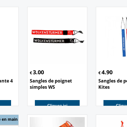
3.00
4.90
€
€
ante 4
Sangles de poignet
Sangles de 
simples WS
Kites
Cliquez ici
Clique
e en main