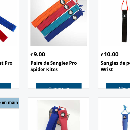
9.00
10.00
€
€
et Pro
Paire de Sangles Pro
Sangles de 
Spider Kites
Wrist
Cliquez ici
Clique
e en main