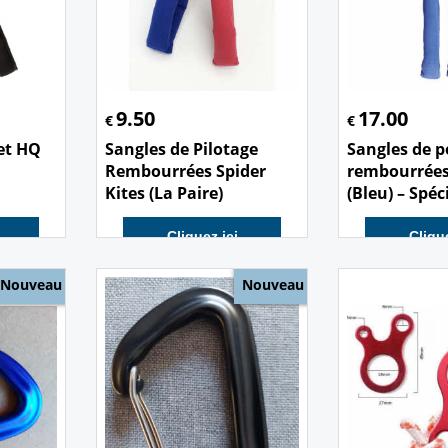
9.50
17.00
€
€
et HQ
Sangles de Pilotage
Sangles de p
Rembourrées Spider
rembourrées
Kites (La Paire)
(Bleu) – Spéc
Cliquez ici
Clique
Nouveau
Nouveau