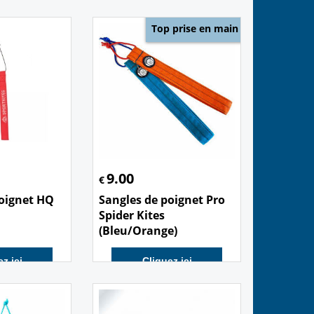
Top prise en main
9.00
€
poignet HQ
Sangles de poignet Pro
Spider Kites
(Bleu/Orange)
z ici
Cliquez ici