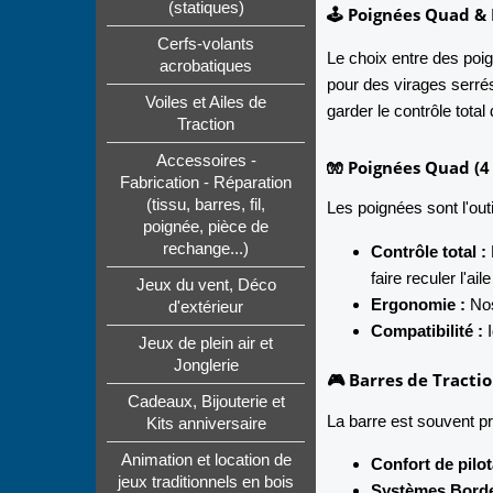
(statiques)
🕹️ Poignées Quad & 
Cerfs-volants
Le choix entre des poig
acrobatiques
pour des virages serrés
Voiles et Ailes de
garder le contrôle total
Traction
Accessoires -
🧤 Poignées Quad (4 
Fabrication - Réparation
(tissu, barres, fil,
Les poignées sont l'outi
poignée, pièce de
rechange...)
Contrôle total :
faire reculer l'ai
Jeux du vent, Déco
Ergonomie :
Nos
d'extérieur
Compatibilité :
I
Jeux de plein air et
Jonglerie
🎮 Barres de Tractio
Cadeaux, Bijouterie et
La barre est souvent priv
Kits anniversaire
Animation et location de
Confort de pilot
jeux traditionnels en bois
Systèmes Borde