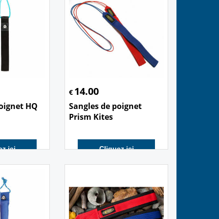
14.00
€
poignet HQ
Sangles de poignet
Prism Kites
z ici
Cliquez ici