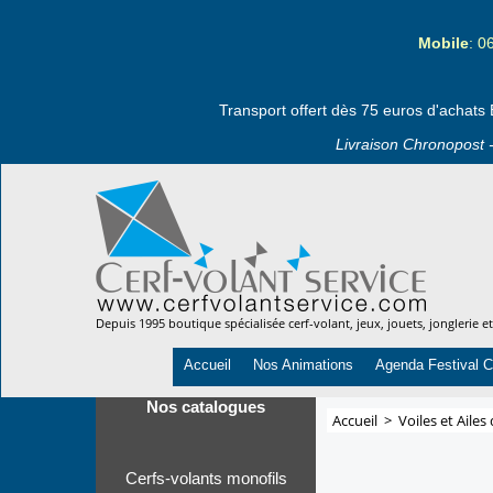
Mobile
: 0
Transport offert dès 75 euros d'achats 
Livraison Chronopost -
Depuis 1995 boutique spécialisée cerf-volant, jeux, jouets, jonglerie e
Accueil
Nos Animations
Agenda Festival C
Nos catalogues
Accueil
>
Voiles et Ailes
Cerfs-volants monofils