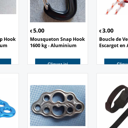
5.00
3.00
€
€
p Hook
Mousqueton Snap Hook
Boucle de Ve
nium
1600 kg - Aluminium
Escargot en 
Cliquez ici
Clique