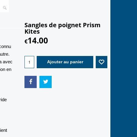
Sangles de poignet Prism
Kites
14.00
€
 connu
autre.
la avec
Ajouter au panier
ion en
ride
ient