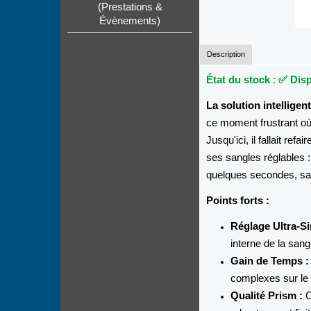
(Prestations &
Évènements)
Description
État du stock
:
✅ Disp
La solution intelligen
ce moment frustrant où l
Jusqu'ici, il fallait ref
ses sangles réglables 
quelques secondes, sa
Points forts :
Réglage Ultra-Si
interne de la sang
Gain de Temps :
complexes sur le 
Qualité Prism :
C