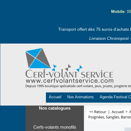
Mobile
: 0
Transport offert dès 75 euros d'achats 
Livraison Chronopost -
Depuis 1995 boutique spécialisée cerf-volant, jeux, jouets, jonglerie e
Accueil
Nos Animations
Agenda Festival C
Nos catalogues
<< Retour
|
Accueil
>
A
Poignées, Sangles, Barre
Cerfs-volants monofils