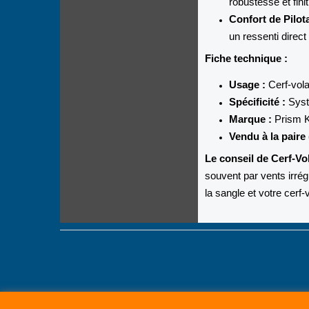
robustesse et fini
Confort de Pilot
un ressenti direct 
Fiche technique :
Usage :
Cerf-vola
Spécificité :
Syst
Marque :
Prism K
Vendu à la paire 
Le conseil de Cerf-Vol
souvent par vents irrégul
la sangle et votre cerf-v