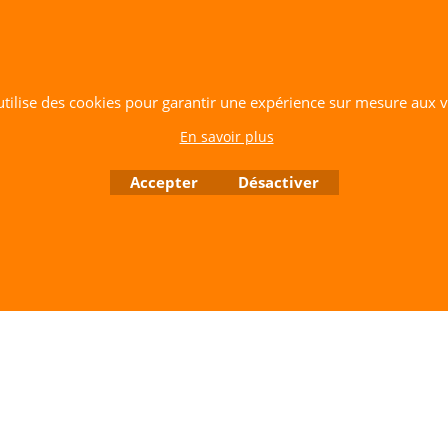
Tél: 06 80 60 73 47 Mail:
cerfvolantservice@gmail.com
Contactez nous de 10 h à 18 h 30 tous les jours sauf le Dimanche et jours fériés
RCS A 401 633 383 Siret: 401 633 383 00047
TVA: FR 144 01 633 383 Code APE: 4765Z
 utilise des cookies pour garantir une expérience sur mesure aux vi
Boutique en ligne créés avec le logiciel eCommerce ShopFactory
En savoir plus
Accepter
Désactiver