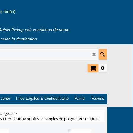
 fériés)
Relais Pickup voir conditions de vente
selon la destination.
0
 vente
Infos Légales & Confidentialité
Panier
Favoris
ange...)
>
 & Enrouleurs Monofils
>
Sangles de poignet Prism Kites