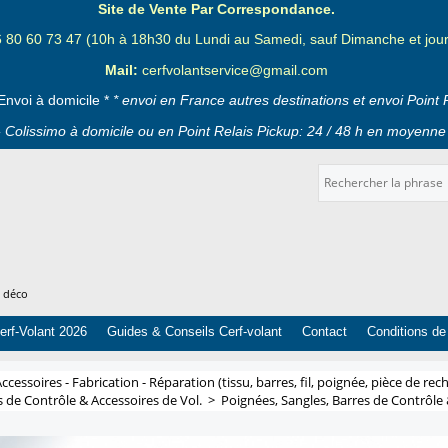
Site de Vente Par Correspondance.
6 80 60 73 47 (10h à 18h30 du Lundi au Samedi, sauf Dimanche et jours
Mail:
cerfvolantservice@gmail.com
Envoi à domicile *
* envoi en France autres destinations et envoi Point 
 Colissimo à domicile ou en Point Relais Pickup: 24 / 48 h en moyenne 
t déco
erf-Volant 2026
Guides & Conseils Cerf-volant
Contact
Conditions de
ccessoires - Fabrication - Réparation (tissu, barres, fil, poignée, pièce de rech
s de Contrôle & Accessoires de Vol.
>
Poignées, Sangles, Barres de Contrôle