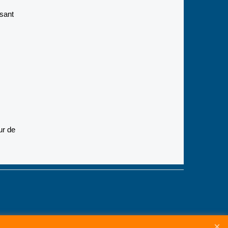
ssant
eur de