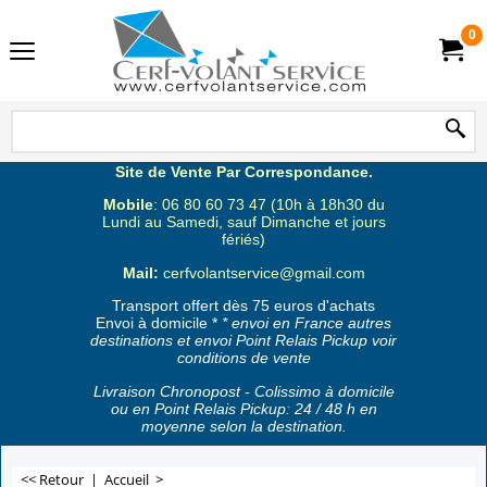
0
Site de Vente Par Correspondance.
Mobile
: 06 80 60 73 47 (10h à 18h30 du
Lundi au Samedi, sauf Dimanche et jours
fériés)
Mail:
cerfvolantservice@gmail.com
Transport offert dès 75 euros d'achats
Envoi à domicile *
* envoi en France autres
destinations et envoi Point Relais Pickup voir
conditions de vente
Livraison Chronopost - Colissimo à domicile
ou en Point Relais Pickup: 24 / 48 h en
moyenne selon la destination.
<< Retour
|
Accueil
>