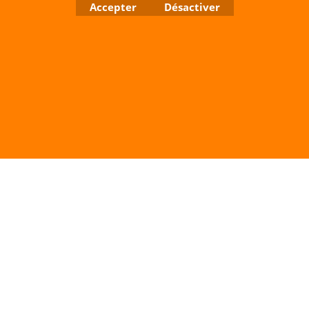
Accepter
Désactiver
RCS A 401 633 383 Siret: 401 633 383 00047
TVA: FR 144 01 633 383 Code APE: 4765Z
Boutique en ligne créés avec le logiciel eCommerce ShopFactory