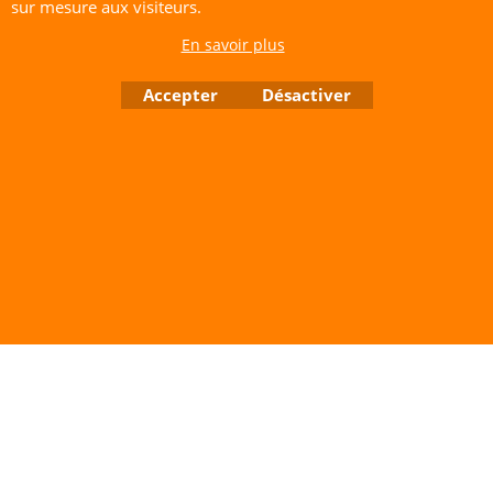
sur mesure aux visiteurs.
prêt à l'emploi).
En savoir plus
CERF-VOLANT SERVICE 53 rue de Thubeauville 62650 Parenty. France
Site de Vente Par Correspondance.
Accepter
Désactiver
Vente directe auprès de notre local uniquement sur rendez-vous
Tél: 06 80 60 73 47 Mail:
cerfvolantservice@gmail.com
Contactez nous de 10 h à 18 h 30 tous les jours sauf le Dimanche et jours fériés
RCS A 401 633 383 Siret: 401 633 383 00047
TVA: FR 144 01 633 383 Code APE: 4765Z
Boutique en ligne créés avec le logiciel eCommerce ShopFactory