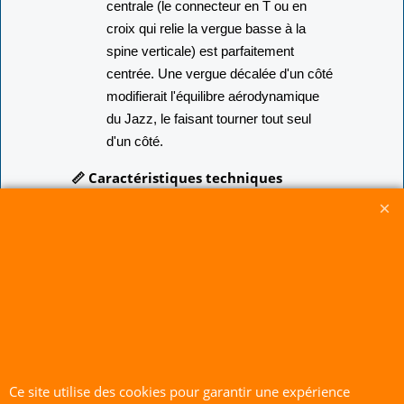
remontage, assurez-vous que la croix
centrale (le connecteur en T ou en
croix qui relie la vergue basse à la
spine verticale) est parfaitement
centrée. Une vergue décalée d'un côté
modifierait l'équilibre aérodynamique
du Jazz, le faisant tourner tout seul
d'un côté.
📏 Caractéristiques techniques
Produit :
Vergue basse de
remplacement (Lower Spreader).
Compatibilité :
Exclusivement pour le
cerf-volant acrobatique Prism Kites
Jazz.
Matériau :
Carbone haute
performance d'origine constructeur.
Ce site utilise des cookies pour garantir une expérience
Configuration :
Vendue à l'unité (tube