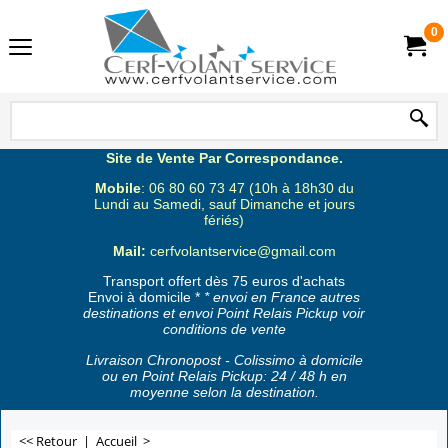
0
Site de Vente Par Correspondance.
Mobile
: 06 80 60 73 47 (10h à 18h30 du
Lundi au Samedi, sauf Dimanche et jours
fériés)
Mail:
cerfvolantservice@gmail.com
Transport offert dès 75 euros d'achats
Envoi à domicile *
* envoi en France autres
destinations et envoi Point Relais Pickup voir
conditions de vente
Livraison Chronopost - Colissimo à domicile
ou en Point Relais Pickup: 24 / 48 h en
moyenne selon la destination.
<< Retour
|
Accueil
>