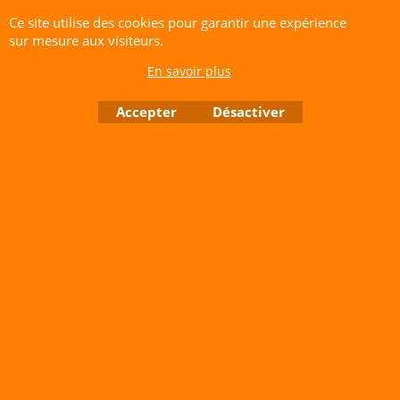
Site de Vente Par Correspondance.
Ce site utilise des cookies pour garantir une expérience
Vente directe auprès de notre local uniquement sur rendez-vous
sur mesure aux visiteurs.
Tél: 06 80 60 73 47 Mail:
cerfvolantservice@gmail.com
En savoir plus
Contactez nous de 10 h à 18 h 30 tous les jours sauf le Dimanche et jours fériés
RCS A 401 633 383 Siret: 401 633 383 00047
TVA: FR 144 01 633 383 Code APE: 4765Z
Accepter
Désactiver
Boutique en ligne créés avec le logiciel eCommerce ShopFactory