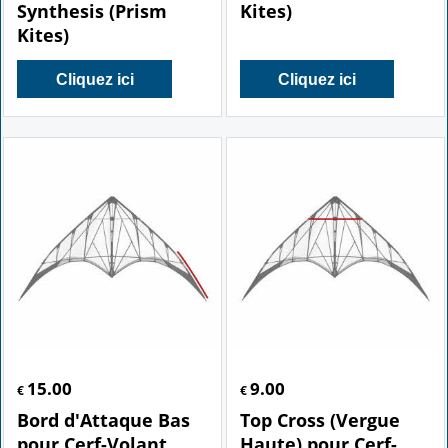
Synthesis (Prism
Kites)
Kites)
Cliquez ici
Cliquez ici
15.00
9.00
€
€
Bord d'Attaque Bas
Top Cross (Vergue
pour Cerf-Volant
Haute) pour Cerf-