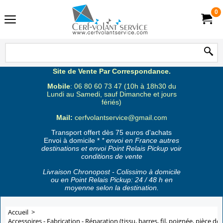
0
Site de Vente Par Correspondance.
Mobile
: 06 80 60 73 47 (10h à 18h30 du
Lundi au Samedi, sauf Dimanche et jours
fériés)
Mail:
cerfvolantservice@gmail.com
Transport offert dès 75 euros d'achats
Envoi à domicile *
* envoi en France autres
destinations et envoi Point Relais Pickup voir
conditions de vente
Livraison Chronopost - Colissimo à domicile
ou en Point Relais Pickup: 24 / 48 h en
moyenne selon la destination.
Accueil
>
Accessoires - Fabrication - Réparation (tissu, barres, fil, poignée, pièce de 