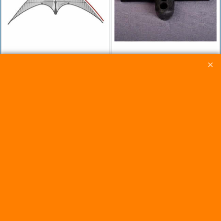
12.00
8.50
€
€
Bord d'Attaque pour
Croix Centrale pour
Cerf-Volant
Cerf-Volant Nexus
Neutrino (Prism
(Prism Kites)
Kites)
Cliquez ici
Cliquez ici