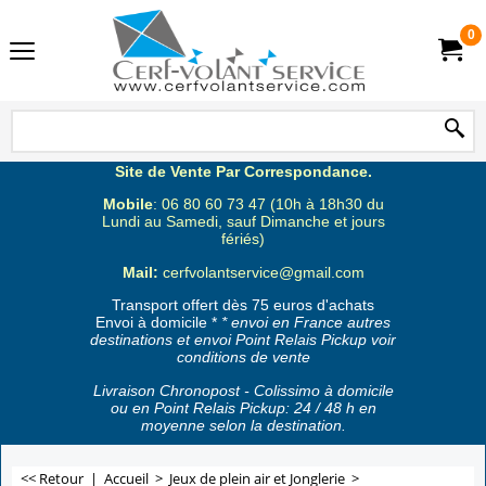
0
Site de Vente Par Correspondance.
Mobile
: 06 80 60 73 47 (10h à 18h30 du
Lundi au Samedi, sauf Dimanche et jours
fériés)
Mail:
cerfvolantservice@gmail.com
Transport offert dès 75 euros d'achats
Envoi à domicile *
* envoi en France autres
destinations et envoi Point Relais Pickup voir
conditions de vente
Livraison Chronopost - Colissimo à domicile
ou en Point Relais Pickup: 24 / 48 h en
moyenne selon la destination.
<< Retour
|
Accueil
>
Jeux de plein air et Jonglerie
>