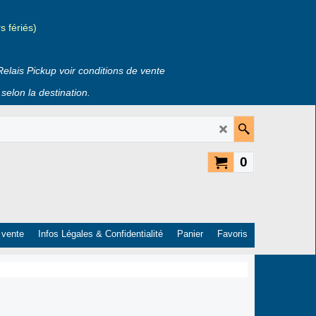
 fériés)
Relais Pickup voir conditions de vente
selon la destination.
0
 vente
Infos Légales & Confidentialité
Panier
Favoris