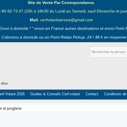
Site de Vente Par Correspondance.
6 80 60 73 47 (10h à 18h30 du Lundi au Samedi, sauf Dimanche et jours
Mail:
cerfvolantservice@gmail.com
Envoi à domicile *
* envoi en France autres destinations et envoi Point 
 Colissimo à domicile ou en Point Relais Pickup: 24 / 48 h en moyenne 
t déco
erf-Volant 2026
Guides & Conseils Cerf-volant
Contact
Conditions de
ir et Jonglerie