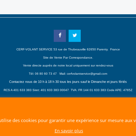
CERF-VOLANT SERVICE 53 rue de Thubeauville 62650 Parenty. France
Site de Vente Par Correspondance.
Vente directe auprès de notre local uniquement sur rendez-vous
Tél: 06 80 60 73 47 Mail:
cerfvolantservice@gmail.com
Contactez nous de 10 h à 18 h 30 tous les jours sauf le Dimanche et jours fériés
RCS A 401 633 383 Siret: 401 633 383 00047
TVA: FR 144 01 633 383 Code APE: 4765Z
Boutique en ligne créés avec le logiciel eCommerce ShopFactory
 utilise des cookies pour garantir une expérience sur mesure aux vi
En savoir plus