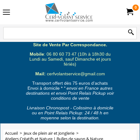
0
Site de Vente Par Correspondance.
Mobile
: 06 80 60 73 47 (10h à 18h30 du
Lundi au Samedi, sauf Dimanche et jours
fériés)
Mail:
cerfvolantservice@gmail.com
Transport offert dès 75 euros d'achats
Envoi à domicile *
* envoi en France autres
destinations et envoi Point Relais Pickup voir
conditions de vente
Livraison Chronopost - Colissimo à domicile
ou en Point Relais Pickup: 24 / 48 h en
moyenne selon la destination.
Accueil
>
Jeux de plein air et Jonglerie
>
Ateliers Créatifs et Nature | Bulles de savon & Nature