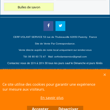
Bulles de savon
CERF-VOLANT SERVICE 53 rue de Thubeauville 62650 Parenty. France
Site de Vente Par Correspondance.
Vente directe auprès de notre local uniquement sur rendez-vous
Tél: 06 80 60 73 47 Mail:
cerfvolantservice@gmail.com
Contactez nous de 10 h à 18 h 30 tous les jours sauf le Dimanche et jours fériés
RCS A 401 633 383 Siret: 401 633 383 00047
TVA: FR 144 01 633 383 Code APE: 4765Z
Ce site utilise des cookies pour garantir une expérience
Boutique en ligne créés avec le logiciel eCommerce ShopFactory
sur mesure aux visiteurs.
En savoir plus
Accepter
Désactiver