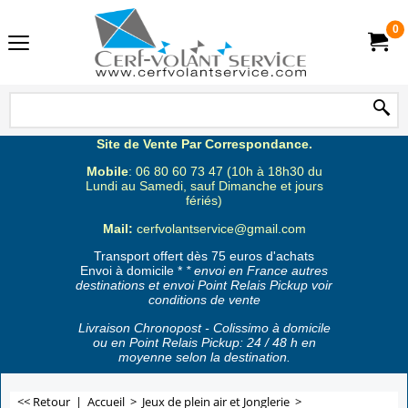
0
Site de Vente Par Correspondance.
Mobile
: 06 80 60 73 47 (10h à 18h30 du
Lundi au Samedi, sauf Dimanche et jours
fériés)
Mail:
cerfvolantservice@gmail.com
Transport offert dès 75 euros d'achats
Envoi à domicile *
* envoi en France autres
destinations et envoi Point Relais Pickup voir
conditions de vente
Livraison Chronopost - Colissimo à domicile
ou en Point Relais Pickup: 24 / 48 h en
moyenne selon la destination.
<< Retour
|
Accueil
>
Jeux de plein air et Jonglerie
>