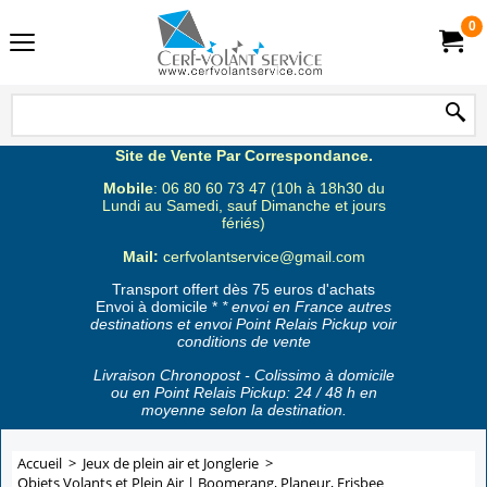
0
Site de Vente Par Correspondance.
Mobile
: 06 80 60 73 47 (10h à 18h30 du
Lundi au Samedi, sauf Dimanche et jours
fériés)
Mail:
cerfvolantservice@gmail.com
Transport offert dès 75 euros d'achats
Envoi à domicile *
* envoi en France autres
destinations et envoi Point Relais Pickup voir
conditions de vente
Livraison Chronopost - Colissimo à domicile
ou en Point Relais Pickup: 24 / 48 h en
moyenne selon la destination.
Accueil
>
Jeux de plein air et Jonglerie
>
Objets Volants et Plein Air | Boomerang, Planeur, Frisbee