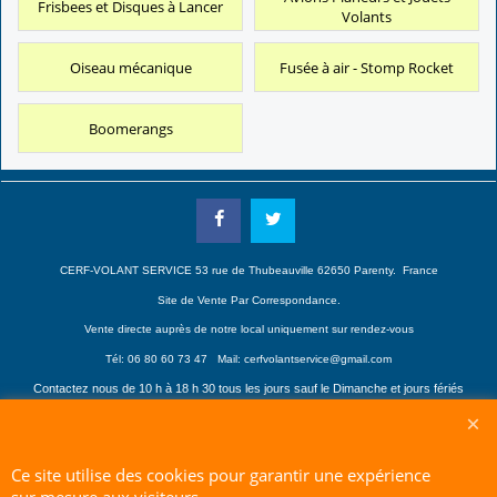
Frisbees et Disques à Lancer
Volants
Oiseau mécanique
Fusée à air - Stomp Rocket
Boomerangs
CERF-VOLANT SERVICE 53 rue de Thubeauville 62650 Parenty. France
Site de Vente Par Correspondance.
Vente directe auprès de notre local uniquement sur rendez-vous
Tél: 06 80 60 73 47 Mail:
cerfvolantservice@gmail.com
Contactez nous de 10 h à 18 h 30 tous les jours sauf le Dimanche et jours fériés
RCS A 401 633 383 Siret: 401 633 383 00047
TVA: FR 144 01 633 383 Code APE: 4765Z
Ce site utilise des cookies pour garantir une expérience
Boutique en ligne créés avec le logiciel eCommerce ShopFactory