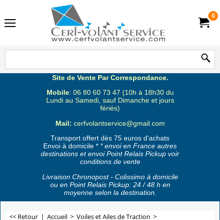
0
Site de Vente Par Correspondance.
Mobile
: 06 80 60 73 47 (10h à 18h30 du
Lundi au Samedi, sauf Dimanche et jours
fériés)
Mail:
cerfvolantservice@gmail.com
Transport offert dès 75 euros d'achats
Envoi à domicile *
* envoi en France autres
destinations et envoi Point Relais Pickup voir
conditions de vente
Livraison Chronopost - Colissimo à domicile
ou en Point Relais Pickup: 24 / 48 h en
moyenne selon la destination.
<< Retour
|
Accueil
>
Voiles et Ailes de Traction
>