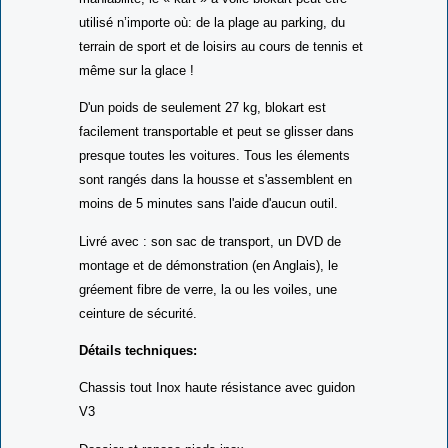
Grâce à sa taille compacte et son extrême
maniabilité, le « kart » à voile blokart peut être
utilisé n’importe où: de la plage au parking, du
terrain de sport et de loisirs au cours de tennis et
même sur la glace !
D'un poids de seulement 27 kg, blokart est
facilement transportable et peut se glisser dans
presque toutes les voitures. Tous les élements
sont rangés dans la housse et s'assemblent en
moins de 5 minutes sans l'aide d'aucun outil.
Livré avec : son sac de transport, un DVD de
montage et de démonstration (en Anglais), le
gréement fibre de verre, la ou les voiles, une
ceinture de sécurité.
Détails techniques:
Chassis tout Inox haute résistance avec guidon
V3