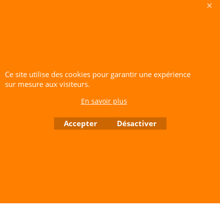
Garantie 12 mois.
CERF-VOLANT SERVICE 53 rue de Thubeauville 62650 Parenty. France
Site de Vente Par Correspondance.
Vente directe auprès de notre local uniquement sur rendez-vous
Tél: 06 80 60 73 47 Mail:
cerfvolantservice@gmail.com
Ce site utilise des cookies pour garantir une expérience
Contactez nous de 10 h à 18 h 30 tous les jours sauf le Dimanche et jours fériés
sur mesure aux visiteurs.
RCS A 401 633 383 Siret: 401 633 383 00047
TVA: FR 144 01 633 383 Code APE: 4765Z
En savoir plus
Accepter
Désactiver
Boutique en ligne créés avec le logiciel eCommerce ShopFactory