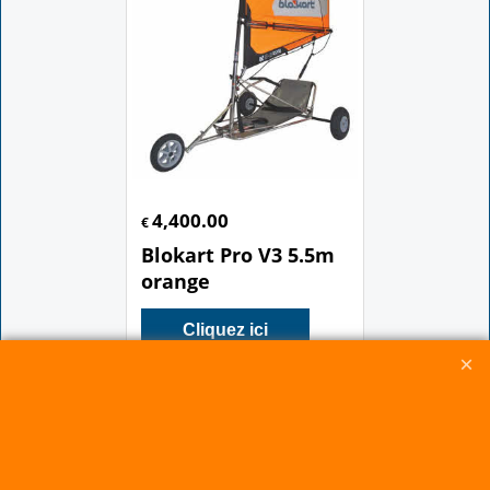
4,400.00
€
Blokart Pro V3 5.5m
orange
Cliquez ici
CERF-VOLANT SERVICE 53 rue de Thubeauville 62650 Parenty. France