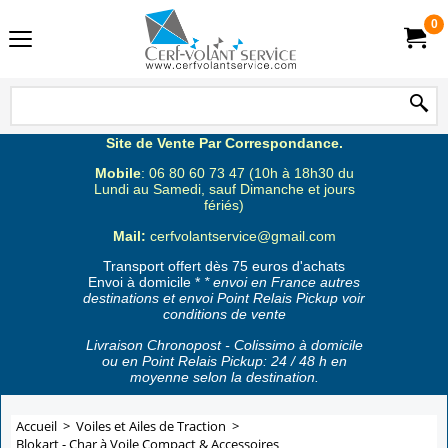
0
Site de Vente Par Correspondance.
Mobile
: 06 80 60 73 47 (10h à 18h30 du
Lundi au Samedi, sauf Dimanche et jours
fériés)
Mail:
cerfvolantservice@gmail.com
Transport offert dès 75 euros d'achats
Envoi à domicile *
* envoi en France autres
destinations et envoi Point Relais Pickup voir
conditions de vente
Livraison Chronopost - Colissimo à domicile
ou en Point Relais Pickup: 24 / 48 h en
moyenne selon la destination.
Accueil
>
Voiles et Ailes de Traction
>
Blokart - Char à Voile Compact & Accessoires