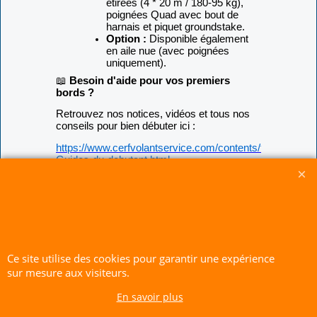
étirées (
4 * 20
m / 180-95 kg),
poignées Quad avec bout de
harnais et piquet groundstake.
Option :
Disponible également
en aile nue (avec poignées
uniquement).
📖
Besoin d'aide pour vos premiers
bords ?
Retrouvez nos notices, vidéos et tous nos
conseils pour bien débuter ici :
https://www.cerfvolantservice.com/contents/fr/d731_Nos
Guides-du-debutant.html
Conseil de l'expert :
Une aile de cette taille
demande du respect. Évitez de la fracasser
au sol pour préserver les caissons et le
tissu. En cas de doute sur la force du vent,
optez pour une surface plus petite.
Ce site utilise des cookies pour garantir une expérience
CERF-VOLANT SERVICE 53 rue de Thubeauville 62650 Parenty. France
sur mesure aux visiteurs.
Site de Vente Par Correspondance.
En savoir plus
Vente directe auprès de notre local uniquement sur rendez-vous