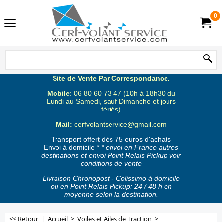
0
Site de Vente Par Correspondance.
Mobile
: 06 80 60 73 47 (10h à 18h30 du
Lundi au Samedi, sauf Dimanche et jours
fériés)
Mail:
cerfvolantservice@gmail.com
Transport offert dès 75 euros d'achats
Envoi à domicile *
* envoi en France autres
destinations et envoi Point Relais Pickup voir
conditions de vente
Livraison Chronopost - Colissimo à domicile
ou en Point Relais Pickup: 24 / 48 h en
moyenne selon la destination.
<< Retour
|
Accueil
>
Voiles et Ailes de Traction
>