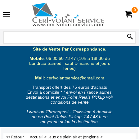
0
Site de Vente Par Correspondance.
Mobile
: 06 80 60 73 47 (10h à 18h30 du
Lundi au Samedi, sauf Dimanche et jours
fériés)
Mail:
cerfvolantservice@gmail.com
Transport offert dès 75 euros d'achats
Envoi à domicile *
* envoi en France autres
destinations et envoi Point Relais Pickup voir
conditions de vente
Livraison Chronopost - Colissimo à domicile
ou en Point Relais Pickup: 24 / 48 h en
moyenne selon la destination.
<< Retour
|
Accueil
>
Jeux de plein air et Jonglerie
>