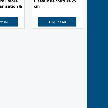
cro Coloré
Ciseaux de couture 25
ganisation &
cm
z ici
Cliquez ici