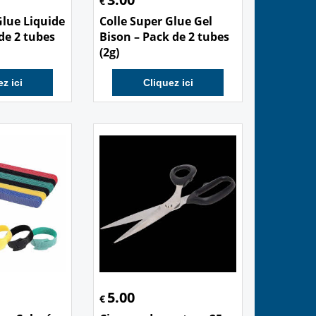
€
Glue Liquide
Colle Super Glue Gel
 de 2 tubes
Bison – Pack de 2 tubes
(2g)
z ici
Cliquez ici
5.00
€