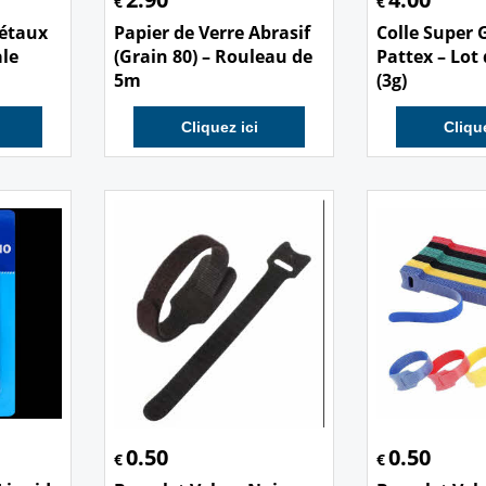
€
€
Métaux
Papier de Verre Abrasif
Colle Super 
ale
(Grain 80) – Rouleau de
Pattex – Lot
5m
(3g)
Cliquez ici
Clique
0.50
0.50
€
€