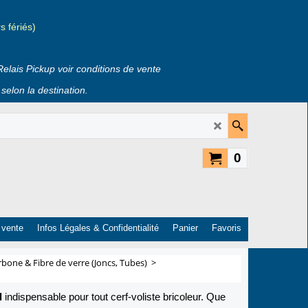
 fériés)
Relais Pickup voir conditions de vente
selon la destination.
0
 vente
Infos Légales & Confidentialité
Panier
Favoris
bone & Fibre de verre (Joncs, Tubes)
>
l
indispensable pour tout cerf-voliste bricoleur. Que