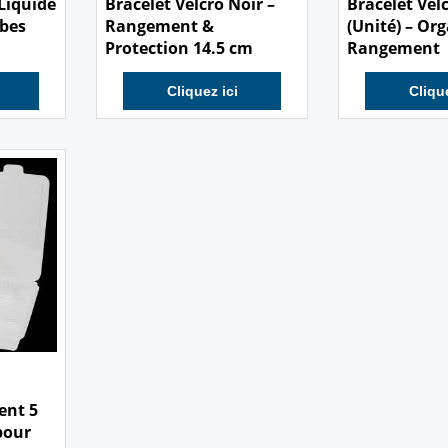
Liquide
Bracelet Velcro Noir –
Bracelet Vel
ubes
Rangement &
(Unité) – Or
Protection 14.5 cm
Rangement
Cliquez ici
Clique
ent 5
pour