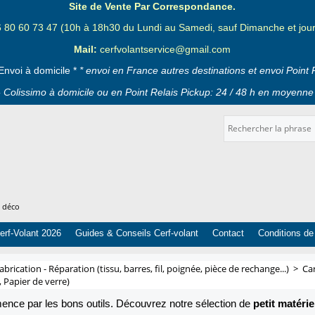
Site de Vente Par Correspondance.
6 80 60 73 47 (10h à 18h30 du Lundi au Samedi, sauf Dimanche et jours
Mail:
cerfvolantservice@gmail.com
Envoi à domicile *
* envoi en France autres destinations et envoi Point 
 Colissimo à domicile ou en Point Relais Pickup: 24 / 48 h en moyenne 
t déco
erf-Volant 2026
Guides & Conseils Cerf-volant
Contact
Conditions de
abrication - Réparation (tissu, barres, fil, poignée, pièce de rechange...)
>
Car
e, Papier de verre)
ce par les bons outils. Découvrez notre sélection de
petit matérie