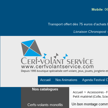
Mobile
: 0
Transport offert dès 75 euros d'achats 
Livraison Chronopost -
Depuis 1995 boutique spécialisée cerf-volant, jeux, jouets, jonglerie e
Accueil
Nos Animations
Agenda Festival C
Nos catalogues
Accueil
>
Accessoires - F
Petit matériel (Colle, Sci
Un bon montage commen
Cerfs-volants monofils