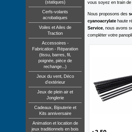
vous soyez en train de 
(statiques)
Cerfs-volants
Nous proposons des
s
acrobatiques
cyanoacrylate
haute r
Voiles et Ailes de
Service
, nous avons sé
Traction
compléter votre panopli
Accessoires -
Fabrication - Réparation
(tissu, barres, fil,
poignée, pièce de
rechange...)
Jeux du vent, Déco
d'extérieur
Jeux de plein air et
Jonglerie
Cadeaux, Bijouterie et
Kits anniversaire
Animation et location de
jeux traditionnels en bois
2.50