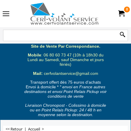
0
Site de Vente Par Correspondance.
Mobile
: 06 80 60 73 47 (10h à 18h30 du
Lundi au Samedi, sauf Dimanche et jours
fériés)
Mail:
cerfvolantservice@gmail.com
Transport offert dès 75 euros d'achats
Envoi à domicile *
* envoi en France autres
destinations et envoi Point Relais Pickup voir
conditions de vente
Livraison Chronopost - Colissimo à domicile
ou en Point Relais Pickup: 24 / 48 h en
moyenne selon la destination.
<< Retour
|
Accueil
>