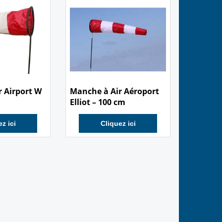
20.00
€
 Airport W
Manche à Air Aéroport
Elliot – 100 cm
z ici
Cliquez ici