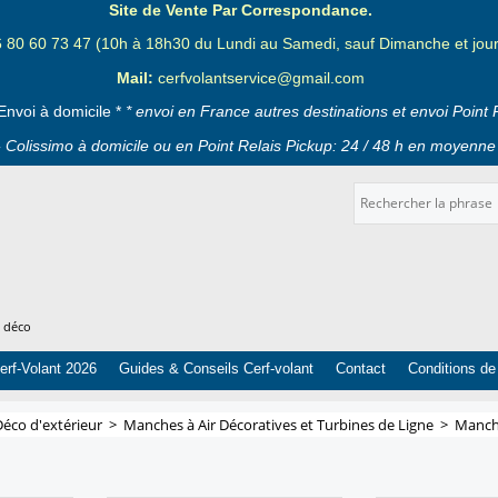
Site de Vente Par Correspondance.
6 80 60 73 47 (10h à 18h30 du Lundi au Samedi, sauf Dimanche et jours
Mail:
cerfvolantservice@gmail.com
Envoi à domicile *
* envoi en France autres destinations et envoi Point 
 Colissimo à domicile ou en Point Relais Pickup: 24 / 48 h en moyenne 
t déco
erf-Volant 2026
Guides & Conseils Cerf-volant
Contact
Conditions de
Déco d'extérieur
>
Manches à Air Décoratives et Turbines de Ligne
>
Manche