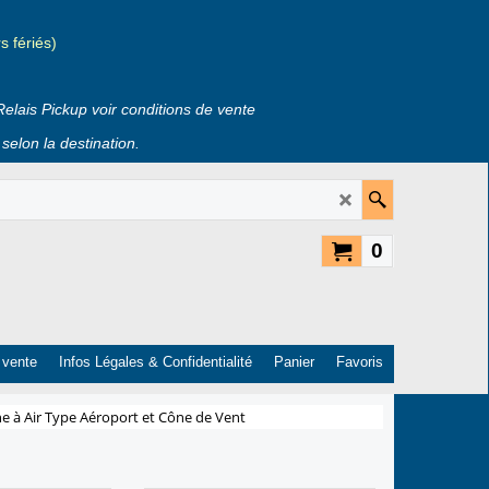
 fériés)
Relais Pickup voir conditions de vente
selon la destination.
0
 vente
Infos Légales & Confidentialité
Panier
Favoris
 à Air Type Aéroport et Cône de Vent