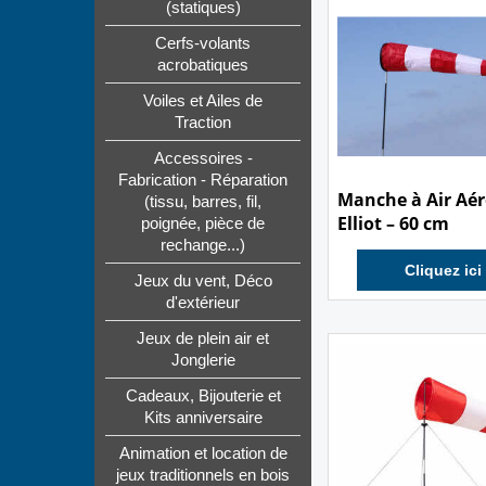
(statiques)
Cerfs-volants
acrobatiques
Voiles et Ailes de
Traction
Accessoires -
Fabrication - Réparation
14.00
€
(tissu, barres, fil,
poignée, pièce de
Manche à Air Aé
rechange...)
Elliot – 60 cm
Jeux du vent, Déco
Cliquez ici
d'extérieur
Jeux de plein air et
Jonglerie
Cadeaux, Bijouterie et
Kits anniversaire
Animation et location de
jeux traditionnels en bois