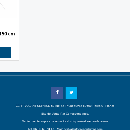
150 cm
CERF-VOLANT SERVICE 53 rue de Thubeauville 62650 Parenty. France
Site de Vente Par Correspondance.
Vente directe auprès de notre local uniquement sur rendez-vous
Tél: 06 80 60 73 47 Mail:
cerfvolantservice@gmail.com