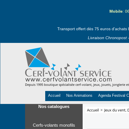
Mobile
: 0
Transport offert dès 75 euros d'achats 
Livraison Chronopost -
Depuis 1995 boutique spécialisée cerf-volant, jeux, jouets, jonglerie e
Accueil
Nos Animations
Agenda Festival C
Nos catalogues
Accueil
>
Jeux du vent, 
Cerfs-volants monofils