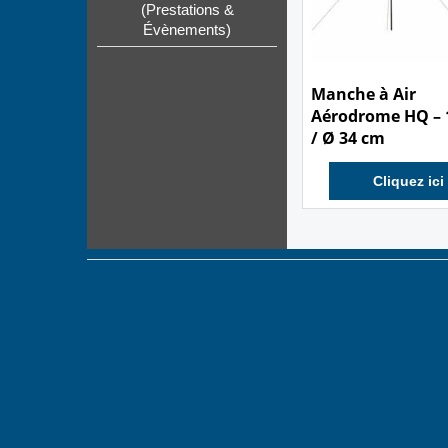
(Prestations &
Évènements)
39.90
€
Manche à Air
Aérodrome HQ – 
/ Ø 34 cm
Cliquez ici