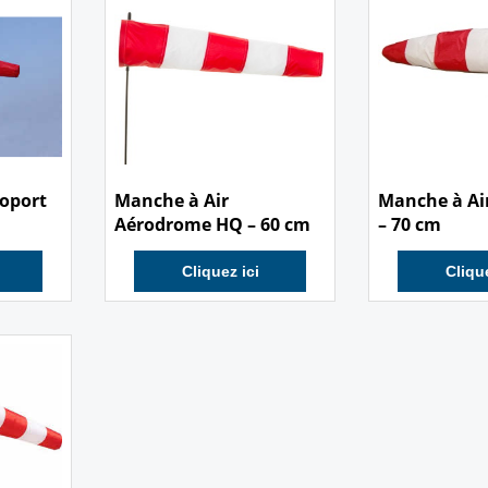
15.00
14.00
€
€
roport
Manche à Air
Manche à Air
Aérodrome HQ – 60 cm
– 70 cm
Cliquez ici
Clique