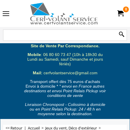
0
Site de Vente Par Correspondance.
Mobile
: 06 80 60 73 47 (10h à 18h30 du
Lundi au Samedi, sauf Dimanche et jours
fériés)
Mail:
cerfvolantservice@gmail.com
Transport offert dès 75 euros d'achats
Envoi à domicile *
* envoi en France autres
destinations et envoi Point Relais Pickup voir
conditions de vente
Livraison Chronopost - Colissimo à domicile
ou en Point Relais Pickup: 24 / 48 h en
moyenne selon la destination.
<< Retour
|
Accueil
>
Jeux du vent, Déco d'extérieur
>