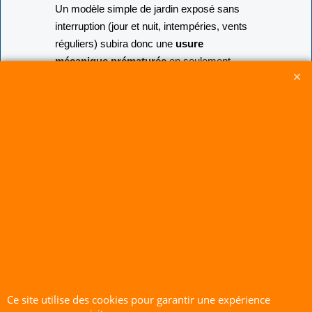
Un modèle simple de jardin exposé sans
interruption (jour et nuit, intempéries, vents
réguliers) subira donc une
usure
mécanique prématurée
en seulement
quelques mois :
Fatigue du tissu (Fasseyement) :
Le
claquement perpétuel et répété de la
toile au vent engendre des micro-
impacts qui finissent par fendre la fibre
textile.
Fatigue des fixations :
Les rotations
à 360° et les vibrations constantes
des rafales exercent une force de
torsion continue sur l'émerillon et sur
le mât en fibre de verre.
Pour garantir la longévité de votre
Ce site utilise des cookies pour garantir une expérience
matériel :
Le respect des plages de vent est