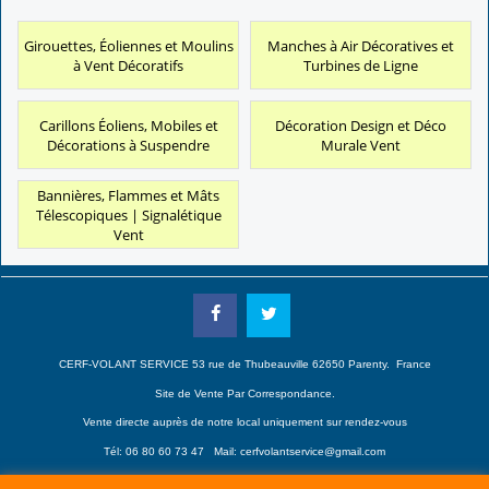
Girouettes, Éoliennes et Moulins
Manches à Air Décoratives et
à Vent Décoratifs
Turbines de Ligne
Carillons Éoliens, Mobiles et
Décoration Design et Déco
Décorations à Suspendre
Murale Vent
Bannières, Flammes et Mâts
Télescopiques | Signalétique
Vent
CERF-VOLANT SERVICE 53 rue de Thubeauville 62650 Parenty. France
Site de Vente Par Correspondance.
Vente directe auprès de notre local uniquement sur rendez-vous
Tél: 06 80 60 73 47 Mail:
cerfvolantservice@gmail.com
Contactez nous de 10 h à 18 h 30 tous les jours sauf le Dimanche et jours fériés