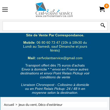
0
Site de Vente Par Correspondance.
Mobile
: 06 80 60 73 47 (10h à 18h30 du
Lundi au Samedi, sauf Dimanche et jours
fériés)
Mail:
cerfvolantservice@gmail.com
Transport offert dès 75 euros d'achats
Envoi à domicile *
* envoi en France autres
destinations et envoi Point Relais Pickup voir
conditions de vente
Livraison Chronopost - Colissimo à domicile
ou en Point Relais Pickup: 24 / 48 h en
moyenne selon la destination.
Accueil
>
Jeux du vent, Déco d'extérieur