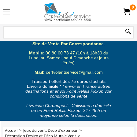
0
Site de Vente Par Correspondance.
Mobile
: 06 80 60 73 47 (10h à 18h30 du
Lundi au Samedi, sauf Dimanche et jours
fériés)
Mail:
cerfvolantservice@gmail.com
Transport offert dès 75 euros d'achats
Envoi à domicile *
* envoi en France autres
destinations et envoi Point Relais Pickup voir
conditions de vente
Livraison Chronopost - Colissimo à domicile
ou en Point Relais Pickup: 24 / 48 h en
moyenne selon la destination.
Accueil
>
Jeux du vent, Déco d'extérieur
>
Décoration Design et Déco Murale Vent
>