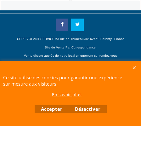
CERF-VOLANT SERVICE 53 rue de Thubeauville 62650 Parenty. France
Site de Vente Par Correspondance.
Vente directe auprès de notre local uniquement sur rendez-vous
Tél: 06 80 60 73 47 Mail:
cerfvolantservice@gmail.com
Contactez nous de 10 h à 18 h 30 tous les jours sauf le Dimanche et jours fériés
Ce site utilise des cookies pour garantir une expérience
RCS A 401 633 383 Siret: 401 633 383 00047
TVA: FR 144 01 633 383 Code APE: 4765Z
sur mesure aux visiteurs.
En savoir plus
Boutique en ligne créés avec le logiciel eCommerce ShopFactory
Accepter
Désactiver