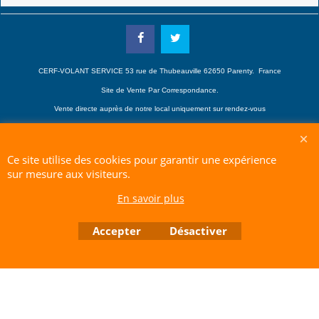
CERF-VOLANT SERVICE 53 rue de Thubeauville 62650 Parenty. France
Site de Vente Par Correspondance.
Vente directe auprès de notre local uniquement sur rendez-vous
Tél: 06 80 60 73 47 Mail:
cerfvolantservice@gmail.com
Contactez nous de 10 h à 18 h 30 tous les jours sauf le Dimanche et jours fériés
Ce site utilise des cookies pour garantir une expérience
RCS A 401 633 383 Siret: 401 633 383 00047
TVA: FR 144 01 633 383 Code APE: 4765Z
sur mesure aux visiteurs.
En savoir plus
Boutique en ligne créés avec le logiciel eCommerce ShopFactory
Accepter
Désactiver