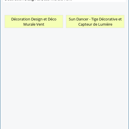
Décoration Design et Déco
Sun Dancer - Tige Décorative et
Murale Vent
Capteur de Lumière