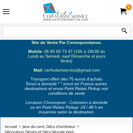
0
Site de Vente Par Correspondance.
Mobile
: 06 80 60 73 47 (10h à 18h30 du
Lundi au Samedi, sauf Dimanche et jours
fériés)
Mail:
cerfvolantservice@gmail.com
Transport offert dès 75 euros d'achats
Envoi à domicile *
* envoi en France autres
destinations et envoi Point Relais Pickup voir
conditions de vente
Livraison Chronopost - Colissimo à domicile
ou en Point Relais Pickup: 24 / 48 h en
moyenne selon la destination.
Accueil
>
Jeux du vent, Déco d'extérieur
>
Décoration Design et Déco Murale Vent