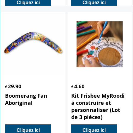
Cliquez ici
Cliquez ici
29.90
4.60
€
€
Boomerang Fan
Kit Frisbee MyRoodi
Aboriginal
à construire et
personnaliser (Lot
de 3 pièces)
Cliquez ici
Cliquez ici