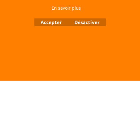
Site de Vente Par Correspondance.
En savoir plus
Vente directe auprès de notre local uniquement sur rendez-vous
Tél: 06 80 60 73 47 Mail:
cerfvolantservice@gmail.com
Accepter
Désactiver
Contactez nous de 10 h à 18 h 30 tous les jours sauf le Dimanche et jours fériés
RCS A 401 633 383 Siret: 401 633 383 00047
TVA: FR 144 01 633 383 Code APE: 4765Z
Boutique en ligne créés avec le logiciel eCommerce ShopFactory