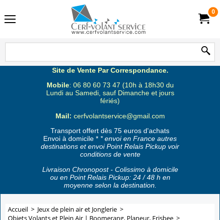
0
Site de Vente Par Correspondance.
Mobile
: 06 80 60 73 47 (10h à 18h30 du
Lundi au Samedi, sauf Dimanche et jours
fériés)
Mail:
cerfvolantservice@gmail.com
Transport offert dès 75 euros d'achats
Envoi à domicile *
* envoi en France autres
destinations et envoi Point Relais Pickup voir
conditions de vente
Livraison Chronopost - Colissimo à domicile
ou en Point Relais Pickup: 24 / 48 h en
moyenne selon la destination.
Accueil
>
Jeux de plein air et Jonglerie
>
Objets Volants et Plein Air | Boomerang, Planeur, Frisbee
>