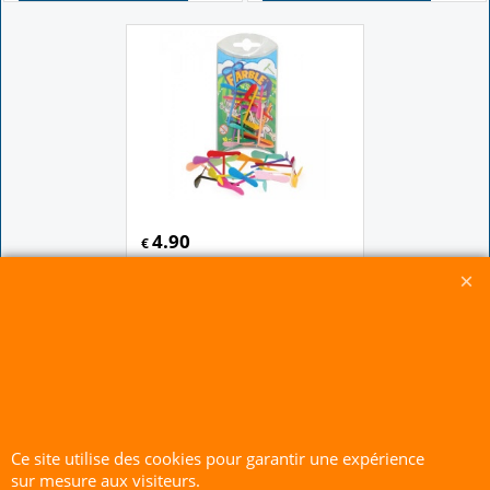
4.90
€
Hélice volante
Cliquez ici
Ce site utilise des cookies pour garantir une expérience
CERF-VOLANT SERVICE 53 rue de Thubeauville 62650 Parenty. France
sur mesure aux visiteurs.