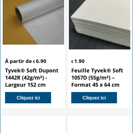
À partir de
6.90
1.90
€
€
Tyvek® Soft Dupont
Feuille Tyvek® Soft
1442R (42g/m²) -
1057D (55g/m²) –
Largeur 152 cm
Format 45 x 64 cm
Cliquez ici
Cliquez ici