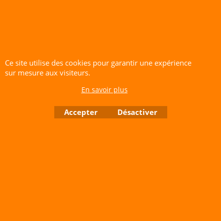
Ce site utilise des cookies pour garantir une expérience
sur mesure aux visiteurs.
En savoir plus
2.90
5.00
Accepter
Désactiver
€
€
Papier de Verre
Pack de 3 Cutters à
Abrasif (Grain 80) –
lame sécable +
Rouleau de 5m
Lames de rechange
Cliquez ici
Cliquez ici