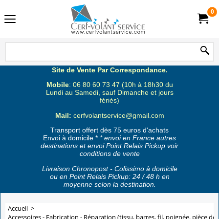
0
Site de Vente Par Correspondance.
Mobile
: 06 80 60 73 47 (10h à 18h30 du
Lundi au Samedi, sauf Dimanche et jours
fériés)
Mail:
cerfvolantservice@gmail.com
Transport offert dès 75 euros d'achats
Envoi à domicile *
* envoi en France autres
destinations et envoi Point Relais Pickup voir
conditions de vente
Livraison Chronopost - Colissimo à domicile
ou en Point Relais Pickup: 24 / 48 h en
moyenne selon la destination.
Accueil
>
Accessoires - Fabrication - Réparation (tissu, barres, fil, poignée, pièce de 