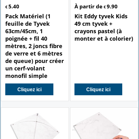
5.40
À partir de
9.90
€
€
Pack Matériel (1
Kit Eddy tyvek Kids
feuille de Tyvek
49 cm tyvek +
63cm/45cm, 1
crayons pastel (à
poignée + fil 40
monter et à colorier)
mètres, 2 joncs fibre
de verre et 6 mètres
de queue) pour créer
un cerf-volant
monofil simple
Cliquez ici
Cliquez ici