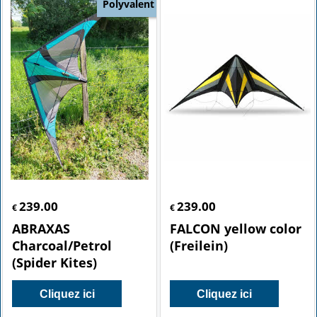
Polyvalent
239.00
239.00
€
€
ABRAXAS
FALCON yellow color
Charcoal/Petrol
(Freilein)
(Spider Kites)
Cliquez ici
Cliquez ici