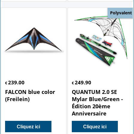
Polyvalent
239.00
249.90
€
€
FALCON blue color
QUANTUM 2.0 SE
(Freilein)
Mylar Blue/Green -
Édition 20ème
Anniversaire
Cliquez ici
Cliquez ici