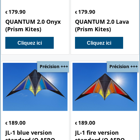
179.90
179.90
€
€
QUANTUM 2.0 Onyx
QUANTUM 2.0 Lava
(Prism Kites)
(Prism Kites)
Cliquez ici
Cliquez ici
Précision +++
Précision +++
189.00
189.00
€
€
JL-1 blue version
JL-1 fire version
standard (Q AERO
standard (Q AERO