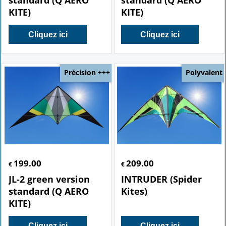
KITE)
KITE)
Cliquez ici
Cliquez ici
Précision +++
Polyvalent
199.00
209.00
€
€
JL-2 green version
INTRUDER (Spider
standard (Q AERO
Kites)
KITE)
Cliquez ici
Cliquez ici