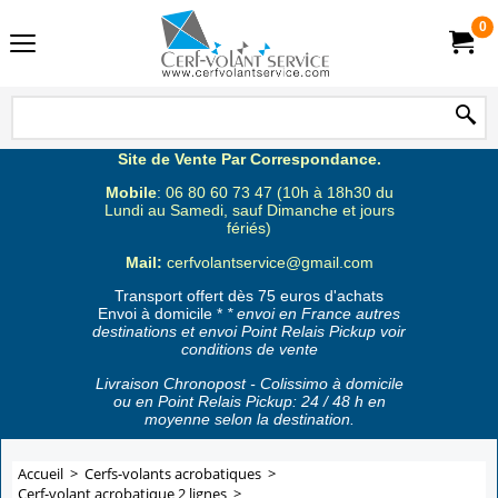
0
Site de Vente Par Correspondance.
Mobile
: 06 80 60 73 47 (10h à 18h30 du
Lundi au Samedi, sauf Dimanche et jours
fériés)
Mail:
cerfvolantservice@gmail.com
Transport offert dès 75 euros d'achats
Envoi à domicile *
* envoi en France autres
destinations et envoi Point Relais Pickup voir
conditions de vente
Livraison Chronopost - Colissimo à domicile
ou en Point Relais Pickup: 24 / 48 h en
moyenne selon la destination.
Accueil
>
Cerfs-volants acrobatiques
>
Cerf-volant acrobatique 2 lignes
>