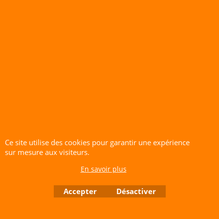
CERF-VOLANT SERVICE 53 rue de Thubeauville 62650 Parenty. France
Site de Vente Par Correspondance.
Vente directe auprès de notre local uniquement sur rendez-vous
Tél: 06 80 60 73 47 Mail:
cerfvolantservice@gmail.com
Contactez nous de 10 h à 18 h 30 tous les jours sauf le Dimanche et jours fériés
RCS A 401 633 383 Siret: 401 633 383 00047
TVA: FR 144 01 633 383 Code APE: 4765Z
Boutique en ligne créés avec le logiciel eCommerce ShopFactory
Ce site utilise des cookies pour garantir une expérience
sur mesure aux visiteurs.
En savoir plus
Accepter
Désactiver