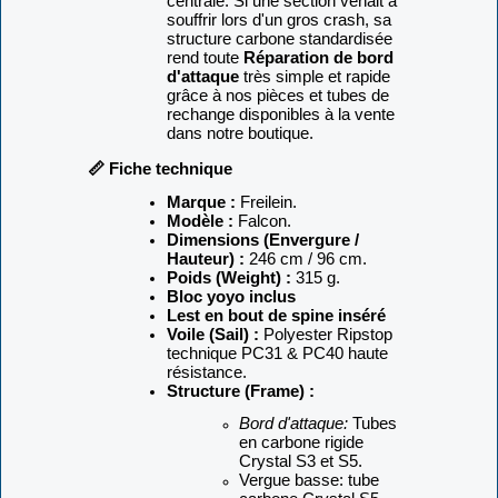
centrale. Si une section venait à
souffrir lors d'un gros crash, sa
structure carbone standardisée
rend toute
Réparation de bord
d'attaque
très simple et rapide
grâce à nos pièces et tubes de
rechange disponibles à la vente
dans notre boutique.
📏 Fiche technique
Marque :
Freilein.
Modèle :
Falcon.
Dimensions (Envergure /
Hauteur) :
246 cm / 96 cm.
Poids (Weight) :
315 g.
Bloc yoyo inclus
Lest en bout de spine inséré
Voile (Sail) :
Polyester Ripstop
technique PC31 & PC40 haute
résistance.
Structure (Frame) :
Bord d'attaque:
Tubes
en carbone rigide
Crystal S3 et S5.
Vergue basse: tube