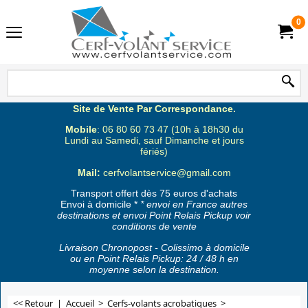
0
Site de Vente Par Correspondance.
Mobile
: 06 80 60 73 47 (10h à 18h30 du
Lundi au Samedi, sauf Dimanche et jours
fériés)
Mail:
cerfvolantservice@gmail.com
Transport offert dès 75 euros d'achats
Envoi à domicile *
* envoi en France autres
destinations et envoi Point Relais Pickup voir
conditions de vente
Livraison Chronopost - Colissimo à domicile
ou en Point Relais Pickup: 24 / 48 h en
moyenne selon la destination.
<< Retour
|
Accueil
>
Cerfs-volants acrobatiques
>