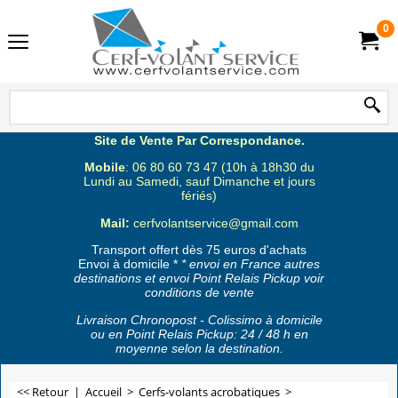
0
Site de Vente Par Correspondance.
Mobile
: 06 80 60 73 47 (10h à 18h30 du
Lundi au Samedi, sauf Dimanche et jours
fériés)
Mail:
cerfvolantservice@gmail.com
Transport offert dès 75 euros d'achats
Envoi à domicile *
* envoi en France autres
destinations et envoi Point Relais Pickup voir
conditions de vente
Livraison Chronopost - Colissimo à domicile
ou en Point Relais Pickup: 24 / 48 h en
moyenne selon la destination.
<< Retour
|
Accueil
>
Cerfs-volants acrobatiques
>