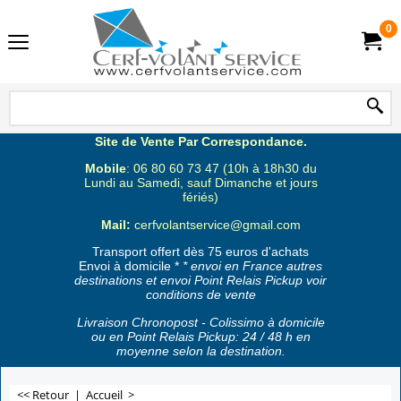
0
Site de Vente Par Correspondance.
Mobile
: 06 80 60 73 47 (10h à 18h30 du
Lundi au Samedi, sauf Dimanche et jours
fériés)
Mail:
cerfvolantservice@gmail.com
Transport offert dès 75 euros d'achats
Envoi à domicile *
* envoi en France autres
destinations et envoi Point Relais Pickup voir
conditions de vente
Livraison Chronopost - Colissimo à domicile
ou en Point Relais Pickup: 24 / 48 h en
moyenne selon la destination.
<< Retour
|
Accueil
>