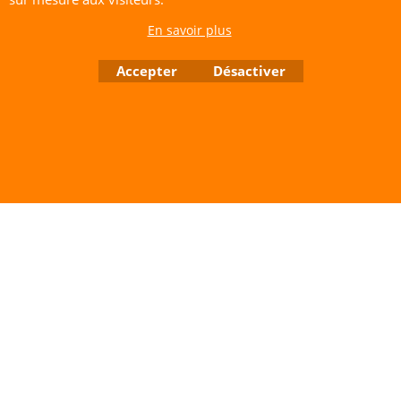
Vente directe auprès de notre local uniquement sur rendez-vous
En savoir plus
Tél: 06 80 60 73 47 Mail:
cerfvolantservice@gmail.com
Contactez nous de 10 h à 18 h 30 tous les jours sauf le Dimanche et jours fériés
Accepter
Désactiver
RCS A 401 633 383 Siret: 401 633 383 00047
TVA: FR 144 01 633 383 Code APE: 4765Z
Boutique en ligne créés avec le logiciel eCommerce ShopFactory