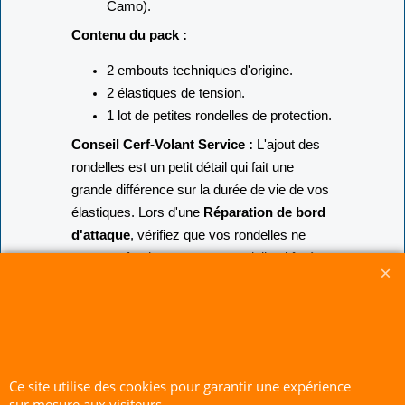
Camo).
Contenu du pack :
2 embouts techniques d'origine.
2 élastiques de tension.
1 lot de petites rondelles de protection.
Conseil Cerf-Volant Service :
L'ajout des
rondelles est un petit détail qui fait une
grande différence sur la durée de vie de vos
élastiques. Lors d'une
Réparation de bord
d'attaque
, vérifiez que vos rondelles ne
sont pas fendues, car une rondelle abîmée
peut devenir tranchante pour l'élastique ou le
Dacron. Pour des schémas de montage
précis utilisant ces rondelles, visitez le site
https://quadkites.org
.
CERF-VOLANT SERVICE 53 rue de Thubeauville 62650 Parenty. France
Ce site utilise des cookies pour garantir une expérience
Site de Vente Par Correspondance.
sur mesure aux visiteurs.