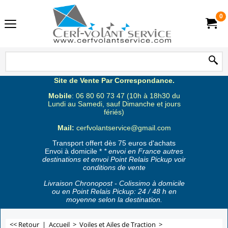
0
Site de Vente Par Correspondance.
Mobile
: 06 80 60 73 47 (10h à 18h30 du
Lundi au Samedi, sauf Dimanche et jours
fériés)
Mail:
cerfvolantservice@gmail.com
Transport offert dès 75 euros d'achats
Envoi à domicile *
* envoi en France autres
destinations et envoi Point Relais Pickup voir
conditions de vente
Livraison Chronopost - Colissimo à domicile
ou en Point Relais Pickup: 24 / 48 h en
moyenne selon la destination.
<< Retour
|
Accueil
>
Voiles et Ailes de Traction
>