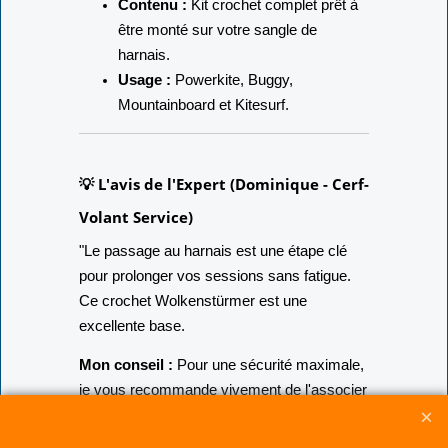
Marque :
Wolkenstürmer.
Contenu :
Kit crochet complet prêt à
être monté sur votre sangle de
harnais.
Usage :
Powerkite, Buggy,
Mountainboard et Kitesurf.
💡 L'avis de l'Expert (Dominique - Cerf-
Volant Service)
"Le passage au harnais est une étape clé
pour prolonger vos sessions sans fatigue.
Ce crochet Wolkenstürmer est une
excellente base.
Mon conseil :
Pour une sécurité maximale,
je vous recommande vivement de l'associer
au système de largage Kitec. Cela vous