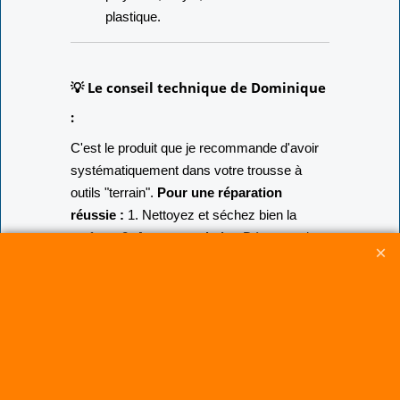
plastique.
💡 Le conseil technique de Dominique
:
C'est le produit que je recommande d'avoir
systématiquement dans votre trousse à
outils "terrain".
Pour une réparation
réussie :
1. Nettoyez et séchez bien la
surface. 2.
Astuce capitale :
Découpez les
coins de votre rustine en
arrondi
. Cela
empêche les angles de se soulever avec le
vent ou les frottements. 3. Pour les
déchirures importantes, appliquez une pièce
de chaque côté de la toile pour "sandwicher"
la réparation et garantir une solidité
maximale.