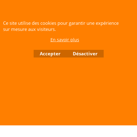
Raccords externes ( 1.5 à 22
mm )
Ce site utilise des cookies pour garantir une expérience
sur mesure aux visiteurs.
Cliquez ici
En savoir plus
CERF-VOLANT SERVICE 53 rue de Thubeauville 62650 Parenty. France
Accepter
Désactiver
Site de Vente Par Correspondance.
Vente directe auprès de notre local uniquement sur rendez-vous
Tél: 06 80 60 73 47 Mail:
cerfvolantservice@gmail.com
Contactez nous de 10 h à 18 h 30 tous les jours sauf le Dimanche et jours fériés
RCS A 401 633 383 Siret: 401 633 383 00047
TVA: FR 144 01 633 383 Code APE: 4765Z
Boutique en ligne créés avec le logiciel eCommerce ShopFactory