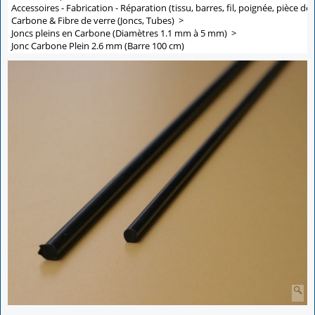
Accessoires - Fabrication - Réparation (tissu, barres, fil, poignée, pièce de 
Carbone & Fibre de verre (Joncs, Tubes)
>
Joncs pleins en Carbone (Diamètres 1.1 mm à 5 mm)
>
Jonc Carbone Plein 2.6 mm (Barre 100 cm)