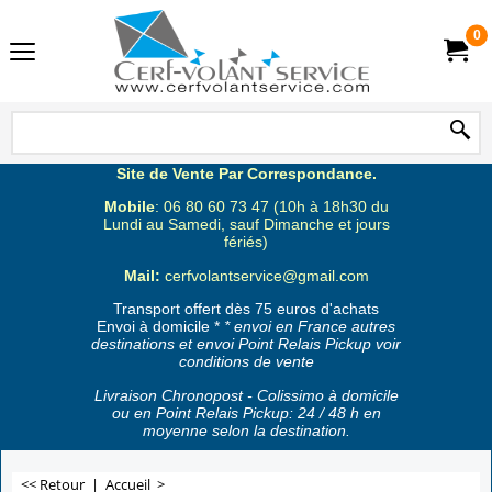
0
Site de Vente Par Correspondance.
Mobile
: 06 80 60 73 47 (10h à 18h30 du
Lundi au Samedi, sauf Dimanche et jours
fériés)
Mail:
cerfvolantservice@gmail.com
Transport offert dès 75 euros d'achats
Envoi à domicile *
* envoi en France autres
destinations et envoi Point Relais Pickup voir
conditions de vente
Livraison Chronopost - Colissimo à domicile
ou en Point Relais Pickup: 24 / 48 h en
moyenne selon la destination.
<< Retour
|
Accueil
>