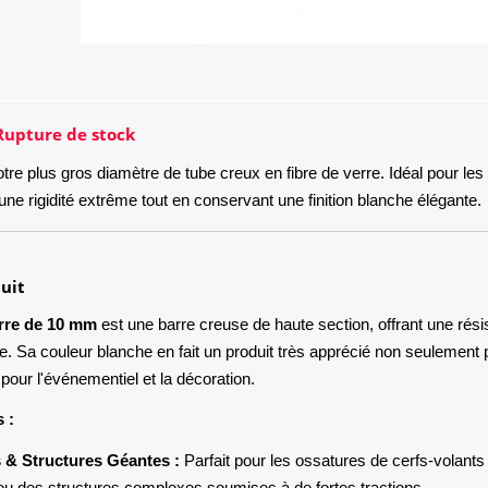
Rupture de stock
tre plus gros diamètre de tube creux en fibre de verre. Idéal pour les
une rigidité extrême tout en conservant une finition blanche élégante.
uit
erre de 10 mm
est une barre creuse de haute section, offrant une rés
e. Sa couleur blanche en fait un produit très apprécié non seulement 
 pour l'événementiel et la décoration.
 :
 & Structures Géantes :
Parfait pour les ossatures de cerfs-volants
ou des structures complexes soumises à de fortes tractions.