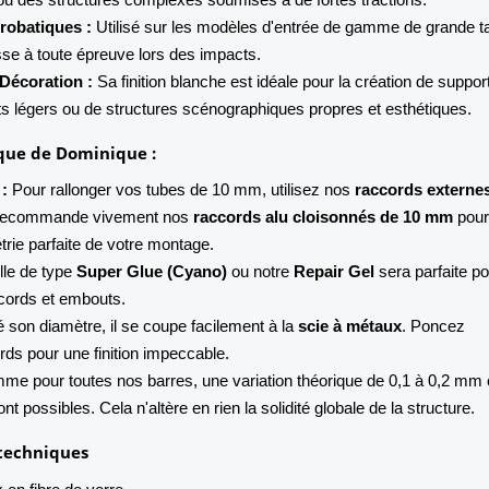
robatiques :
Utilisé sur les modèles d'entrée de gamme de grande ta
se à toute épreuve lors des impacts.
Décoration :
Sa finition blanche est idéale pour la création de suppor
s légers ou de structures scénographiques propres et esthétiques.
ique de Dominique :
:
Pour rallonger vos tubes de 10 mm, utilisez nos
raccords externe
 recommande vivement nos
raccords alu cloisonnés de 10 mm
pou
trie parfaite de votre montage.
le de type
Super Glue (Cyano)
ou notre
Repair Gel
sera parfaite p
cords et embouts.
 son diamètre, il se coupe facilement à la
scie à métaux
. Poncez
rds pour une finition impeccable.
e pour toutes nos barres, une variation théorique de 0,1 à 0,2 mm
nt possibles. Cela n'altère en rien la solidité globale de la structure.
 techniques