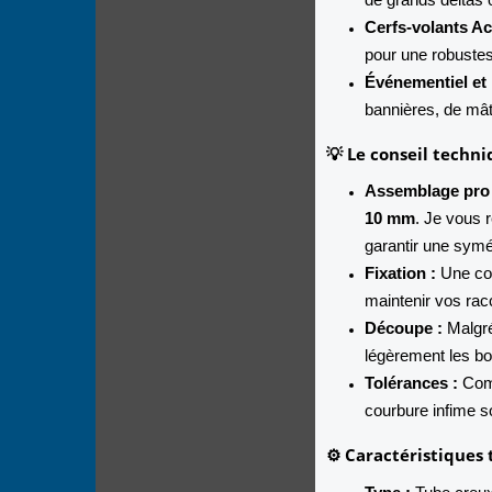
Cerfs-volants Ac
pour une robustes
Événementiel et 
bannières, de mât
💡 Le conseil techn
Assemblage pro 
10 mm
. Je vous
garantir une symé
Fixation :
Une col
maintenir vos rac
Découpe :
Malgré
légèrement les bo
Tolérances :
Comm
courbure infime so
⚙️ Caractéristiques