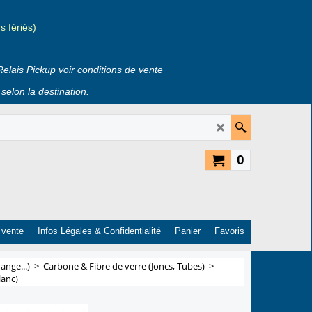
 fériés)
Relais Pickup voir conditions de vente
selon la destination.
0
 vente
Infos Légales & Confidentialité
Panier
Favoris
ange...)
>
Carbone & Fibre de verre (Joncs, Tubes)
>
lanc)