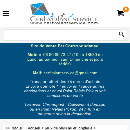
0
Site de Vente Par Correspondance.
Mobile
: 06 80 60 73 47 (10h à 18h30 du
Lundi au Samedi, sauf Dimanche et jours
fériés)
Mail:
cerfvolantservice@gmail.com
Transport offert dès 75 euros d'achats
Envoi à domicile *
* envoi en France autres
destinations et envoi Point Relais Pickup voir
conditions de vente
Livraison Chronopost - Colissimo à domicile
ou en Point Relais Pickup: 24 / 48 h en
moyenne selon la destination.
<< Retour
|
Accueil
>
Jeux de plein air et Jonglerie
>