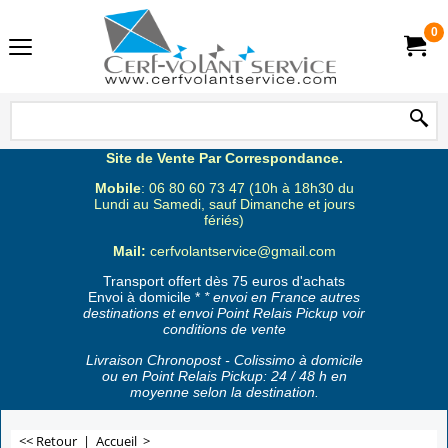
0
Site de Vente Par Correspondance.
Mobile
: 06 80 60 73 47 (10h à 18h30 du
Lundi au Samedi, sauf Dimanche et jours
fériés)
Mail:
cerfvolantservice@gmail.com
Transport offert dès 75 euros d'achats
Envoi à domicile *
* envoi en France autres
destinations et envoi Point Relais Pickup voir
conditions de vente
Livraison Chronopost - Colissimo à domicile
ou en Point Relais Pickup: 24 / 48 h en
moyenne selon la destination.
<< Retour
|
Accueil
>