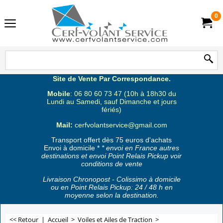
0
Site de Vente Par Correspondance.
Mobile
: 06 80 60 73 47 (10h à 18h30 du
Lundi au Samedi, sauf Dimanche et jours
fériés)
Mail:
cerfvolantservice@gmail.com
Transport offert dès 75 euros d'achats
Envoi à domicile *
* envoi en France autres
destinations et envoi Point Relais Pickup voir
conditions de vente
Livraison Chronopost - Colissimo à domicile
ou en Point Relais Pickup: 24 / 48 h en
moyenne selon la destination.
<< Retour
|
Accueil
>
Voiles et Ailes de Traction
>