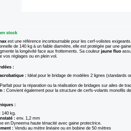
 en stock
max
est une référence incontournable pour les cerf-volistes exigeants. 
nnelle de 140 kg à un faible diamètre, elle est protégée par une gaine
ugmente la longévité face aux frottements. Sa couleur
jaune fluo
assu
 de vos réglages ou en plein vol.
ndées :
acrobatique :
Idéal pour le bridage de modèles 2 lignes (standards o
Parfait pour la réparation ou la réalisation de bridages sur ailes de trac
n :
Convient également pour la structure de cerfs-volants monofils d
niques :
:
140 kg.
nstaté :
env. 1,2 mm
 en Dyneema haute ténacité avec gaine protectrice.
ement :
Vendu au mètre linéaire ou en bobine de 50 mètres