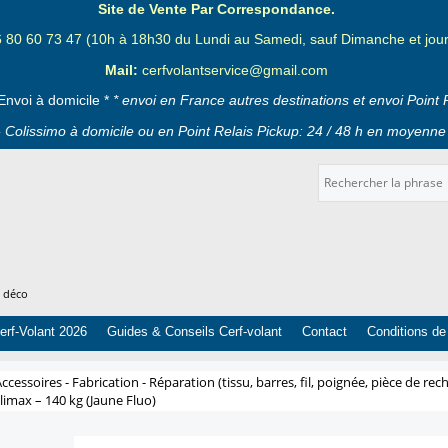
Site de Vente Par Correspondance.
6 80 60 73 47 (10h à 18h30 du Lundi au Samedi, sauf Dimanche et jours
Mail:
cerfvolantservice@gmail.com
Envoi à domicile *
* envoi en France autres destinations et envoi Point 
 Colissimo à domicile ou en Point Relais Pickup: 24 / 48 h en moyenne 
t déco
erf-Volant 2026
Guides & Conseils Cerf-volant
Contact
Conditions de
ccessoires - Fabrication - Réparation (tissu, barres, fil, poignée, pièce de rech
imax – 140 kg (Jaune Fluo)