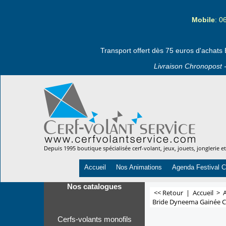
Mobile
: 0
Transport offert dès 75 euros d'achats 
Livraison Chronopost -
Depuis 1995 boutique spécialisée cerf-volant, jeux, jouets, jonglerie e
Accueil
Nos Animations
Agenda Festival C
Nos catalogues
<< Retour
|
Accueil
>
A
Bride Dyneema Gainée Cl
Cerfs-volants monofils