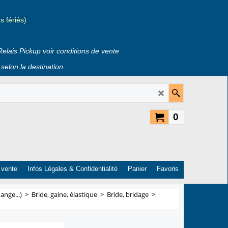
 fériés)
Relais Pickup voir conditions de vente
selon la destination.
0
 vente
Infos Légales & Confidentialité
Panier
Favoris
ange...)
>
Bride, gaine, élastique
>
Bride, bridage
>