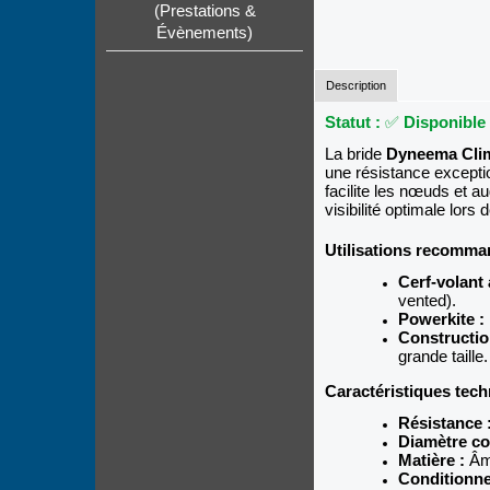
(Prestations &
Évènements)
Description
Statut :
✅
Disponible
La bride
Dyneema Cli
une résistance exceptio
facilite les nœuds et a
visibilité optimale lors
Utilisations recomma
Cerf-volant 
vented).
Powerkite :
Constructio
grande taille.
Caractéristiques tech
Résistance 
Diamètre co
Matière :
Âme
Conditionn