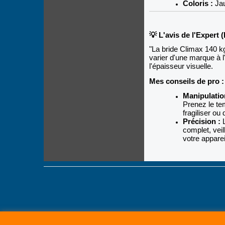
Coloris :
Jau
💡 L'avis de l'Expert 
"La bride Climax 140 kg 
varier d'une marque à 
l'épaisseur visuelle.
Mes conseils de pro :
Manipulatio
Prenez le te
fragiliser ou
Précision :
L
complet, veil
votre apparei