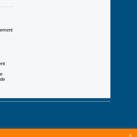
èrement
ent
ge
 de