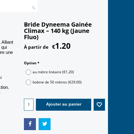
Bride Dyneema Gainée
Climax – 140 kg (Jaune
Fluo)
Alliant
1.20
€
À partir de
 qui
re une
Option
*
au mètre linéaire
(
€1.20
)
u
bobine de 50 mètres
(
€29.00
)
tion.
e
Ajouter au panier