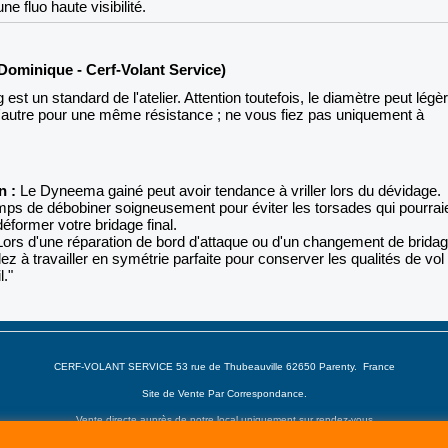
ne fluo haute visibilité.
(Dominique - Cerf-Volant Service)
est un standard de l'atelier. Attention toutefois, le diamètre peut lég
l'autre pour une même résistance ; ne vous fiez pas uniquement à
n :
Le Dyneema gainé peut avoir tendance à vriller lors du dévidage.
mps de débobiner soigneusement pour éviter les torsades qui pourrai
 déformer votre bridage final.
ors d'une réparation de bord d'attaque ou d'un changement de brida
lez à travailler en symétrie parfaite pour conserver les qualités de vol
l."
CERF-VOLANT SERVICE 53 rue de Thubeauville 62650 Parenty. France
Site de Vente Par Correspondance.
Vente directe auprès de notre local uniquement sur rendez-vous
Tél: 06 80 60 73 47 Mail:
cerfvolantservice@gmail.com