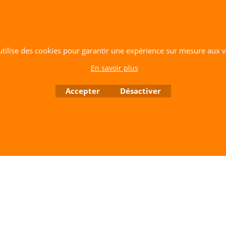
Contactez nous de 10 h à 18 h 30 tous les jours sauf le Dimanche et jours fériés
RCS A 401 633 383 Siret: 401 633 383 00047
TVA: FR 144 01 633 383 Code APE: 4765Z
 utilise des cookies pour garantir une expérience sur mesure aux vi
Boutique en ligne créés avec le logiciel eCommerce ShopFactory
En savoir plus
Accepter
Désactiver