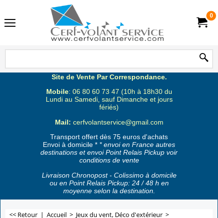
0
Site de Vente Par Correspondance.
Mobile
: 06 80 60 73 47 (10h à 18h30 du
Lundi au Samedi, sauf Dimanche et jours
fériés)
Mail:
cerfvolantservice@gmail.com
Transport offert dès 75 euros d'achats
Envoi à domicile *
* envoi en France autres
destinations et envoi Point Relais Pickup voir
conditions de vente
Livraison Chronopost - Colissimo à domicile
ou en Point Relais Pickup: 24 / 48 h en
moyenne selon la destination.
<< Retour
|
Accueil
>
Jeux du vent, Déco d'extérieur
>