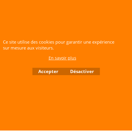
UV et aux intempéries, je vous
recommande de le mettre à l'abri lors
des tempêtes ou des vents très
violents pour prolonger la durée de vie
du tissu et des mécanismes de
Ce site utilise des cookies pour garantir une expérience
rotation."
sur mesure aux visiteurs.
CERF-VOLANT SERVICE 53 rue de Thubeauville 62650 Parenty. France
En savoir plus
Site de Vente Par Correspondance.
Vente directe auprès de notre local uniquement sur rendez-vous
Accepter
Désactiver
Tél: 06 80 60 73 47 Mail:
cerfvolantservice@gmail.com
Contactez nous de 10 h à 18 h 30 tous les jours sauf le Dimanche et jours fériés
RCS A 401 633 383 Siret: 401 633 383 00047
TVA: FR 144 01 633 383 Code APE: 4765Z
Boutique en ligne créés avec le logiciel eCommerce ShopFactory