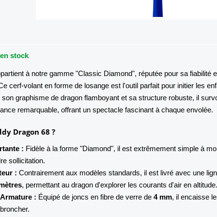
 en stock
partient à notre gamme "Classic Diamond", réputée pour sa fiabilité e
e cerf-volant en forme de losange est l'outil parfait pour initier les en
 son graphisme de dragon flamboyant et sa structure robuste, il survo
nce remarquable, offrant un spectacle fascinant à chaque envolée.
Eddy Dragon 68 ?
rtante :
Fidèle à la forme "Diamond", il est extrêmement simple à mo
e sollicitation.
teur :
Contrairement aux modèles standards, il est livré avec une lig
mètres
, permettant au dragon d'explorer les courants d'air en altitude
'Armature :
Équipé de joncs en fibre de verre de
4 mm
, il encaisse l
broncher.