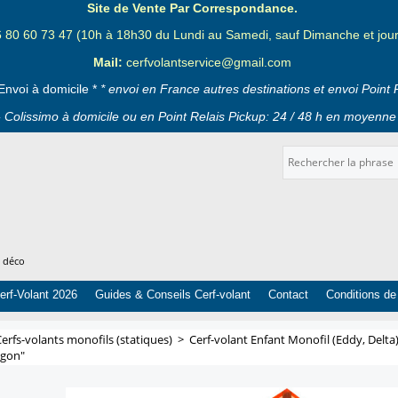
Site de Vente Par Correspondance.
6 80 60 73 47 (10h à 18h30 du Lundi au Samedi, sauf Dimanche et jours
Mail:
cerfvolantservice@gmail.com
Envoi à domicile *
* envoi en France autres destinations et envoi Point 
 Colissimo à domicile ou en Point Relais Pickup: 24 / 48 h en moyenne 
t déco
erf-Volant 2026
Guides & Conseils Cerf-volant
Contact
Conditions de
erfs-volants monofils (statiques)
>
Cerf-volant Enfant Monofil (Eddy, Delta
agon"