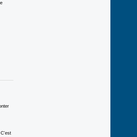
ue
onter
 C'est