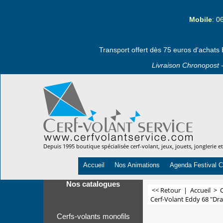
Mobile
: 0
Transport offert dès 75 euros d'achats 
Livraison Chronopost -
Depuis 1995 boutique spécialisée cerf-volant, jeux, jouets, jonglerie e
Accueil
Nos Animations
Agenda Festival C
Nos catalogues
<< Retour
|
Accueil
>
C
Cerf-Volant Eddy 68 "Dr
Cerfs-volants monofils