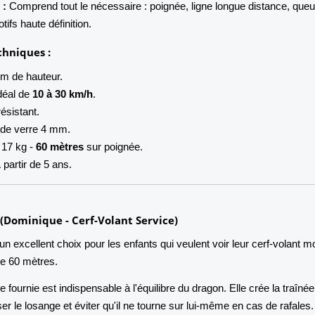
 :
Comprend tout le nécessaire : poignée, ligne longue distance, que
otifs haute définition.
chniques :
m de hauteur.
déal de
10 à 30 km/h
.
ésistant.
 de verre 4 mm.
 17 kg -
60 mètres
sur poignée.
partir de 5 ans.
t (Dominique - Cerf-Volant Service)
n excellent choix pour les enfants qui veulent voir leur cerf-volant m
de 60 mètres.
 fournie est indispensable à l'équilibre du dragon. Elle crée la traînée
er le losange et éviter qu'il ne tourne sur lui-même en cas de rafales.