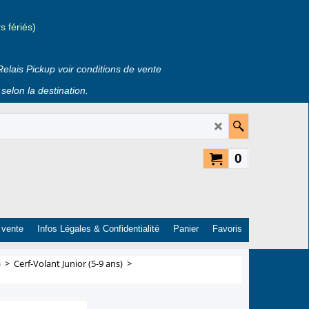
 fériés)
Relais Pickup voir conditions de vente
selon la destination.
0
 vente
Infos Légales & Confidentialité
Panier
Favoris
)
>
Cerf-Volant Junior (5-9 ans)
>