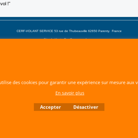
vol !"
CERF-VOLANT SERVICE 53 rue de Thubeauville 62650 Parenty. France
Site de Vente Par Correspondance.
Vente directe auprès de notre local uniquement sur rendez-vous
Tél: 06 80 60 73 47 Mail:
cerfvolantservice@gmail.com
Contactez nous de 10 h à 18 h 30 tous les jours sauf le Dimanche et jours fériés
RCS A 401 633 383 Siret: 401 633 383 00047
TVA: FR 144 01 633 383 Code APE: 4765Z
 utilise des cookies pour garantir une expérience sur mesure aux vi
Boutique en ligne créés avec le logiciel eCommerce ShopFactory
En savoir plus
Accepter
Désactiver