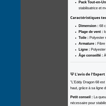
Pack Tout-en-Un
stabilisatrice et m
Caractéristiques te
Dimension :
68 c
Plage de vent :
I
Toile :
Polyester r
Armature :
Fibre
Ligne :
Polyester
Âge conseillé :
À 
💡 L'avis de l'Exper
"L'Eddy Dragon 68 est u
haut, grâce à sa ligne 
Petit conseil :
La queue
nécessaire pour stabilis