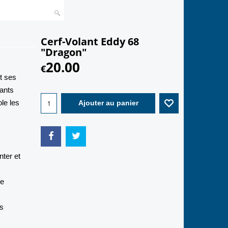
Cerf-Volant Eddy 68
"Dragon"
20.00
€
t ses
fants
le les
Ajouter au panier
nter et
ne
.
es