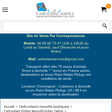
0
Site de Vente Par Correspondance.
Mobile
: 06 80 60 73 47 (10h à 18h30 du
Lundi au Samedi, sauf Dimanche et jours
fériés)
Mail:
cerfvolantservice@gmail.com
Transport offert dès 75 euros d'achats
Envoi à domicile *
* envoi en France autres
destinations et envoi Point Relais Pickup voir
conditions de vente
Livraison Chronopost - Colissimo à domicile
ou en Point Relais Pickup: 24 / 48 h en
moyenne selon la destination.
Accueil
>
Cerfs-volants monofils (statiques)
>
Cerf-volant Enfant Monofil (Eddy, Delta)
>