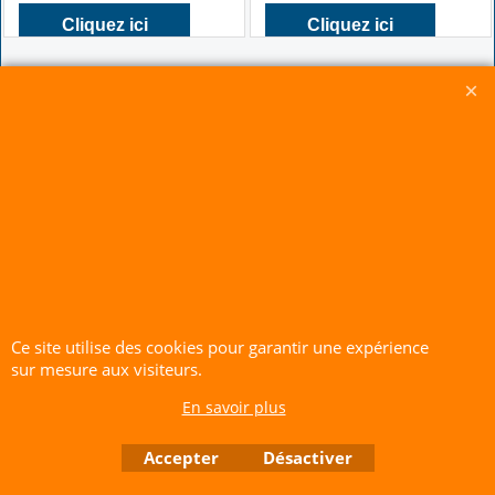
Cliquez ici
Cliquez ici
CERF-VOLANT SERVICE 53 rue de Thubeauville 62650 Parenty. France
Site de Vente Par Correspondance.
Vente directe auprès de notre local uniquement sur rendez-vous
Tél: 06 80 60 73 47 Mail:
cerfvolantservice@gmail.com
Contactez nous de 10 h à 18 h 30 tous les jours sauf le Dimanche et jours fériés
RCS A 401 633 383 Siret: 401 633 383 00047
TVA: FR 144 01 633 383 Code APE: 4765Z
Ce site utilise des cookies pour garantir une expérience
sur mesure aux visiteurs.
Boutique en ligne créés avec le logiciel eCommerce ShopFactory
En savoir plus
Accepter
Désactiver