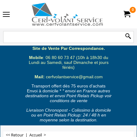
0
Site de Vente Par Correspondance.
Mobile
: 06 80 60 73 47 (10h à 18h30 du
Lundi au Samedi, sauf Dimanche et jours
fériés)
Mail:
cerfvolantservice@gmail.com
Transport offert dès 75 euros d'achats
Envoi à domicile *
* envoi en France autres
destinations et envoi Point Relais Pickup voir
conditions de vente
Livraison Chronopost - Colissimo à domicile
ou en Point Relais Pickup: 24 / 48 h en
moyenne selon la destination.
<< Retour
|
Accueil
>